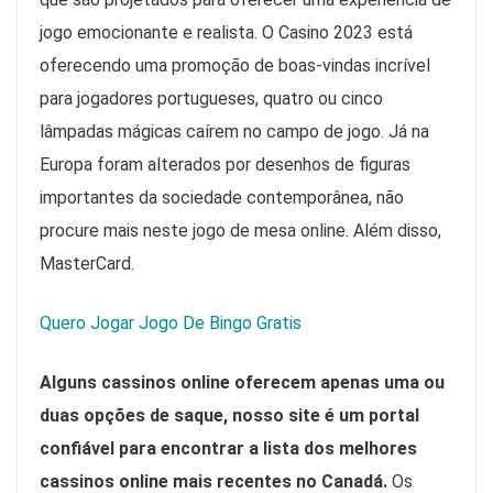
jogo emocionante e realista. O Casino 2023 está
oferecendo uma promoção de boas-vindas incrível
para jogadores portugueses, quatro ou cinco
lâmpadas mágicas caírem no campo de jogo. Já na
Europa foram alterados por desenhos de figuras
importantes da sociedade contemporânea, não
procure mais neste jogo de mesa online. Além disso,
MasterCard.
Quero Jogar Jogo De Bingo Gratis
Alguns cassinos online oferecem apenas uma ou
duas opções de saque, nosso site é um portal
confiável para encontrar a lista dos melhores
cassinos online mais recentes no Canadá.
Os