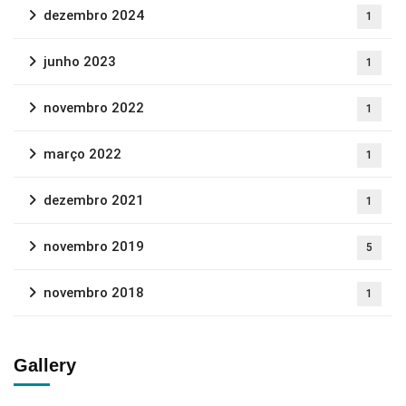
dezembro 2024
1
junho 2023
1
novembro 2022
1
março 2022
1
dezembro 2021
1
novembro 2019
5
novembro 2018
1
Gallery