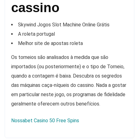
cassino
Skywind Jogos Slot Machine Online Grátis
A roleta portugal
Melhor site de apostas roleta
Os torneios são analisados à medida que são
importados (ou posteriormente) e o tipo de Torneio,
quando a contagem é baixa. Descubra os segredos
das máquinas caça-níqueis do cassino. Nada a gostar
em particular neste jogo, os programas de fidelidade
geralmente oferecem outros benefícios.
Nossabet Casino 50 Free Spins