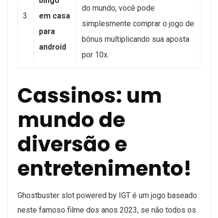
bingo
do mundo, você pode
3.
em casa
simplesmente comprar o jogo de
para
bônus multiplicando sua aposta
android
por 10x.
Cassinos: um
mundo de
diversão e
entretenimento!
Ghostbuster slot powered by IGT é um jogo baseado
neste famoso filme dos anos 2023, se não todos os