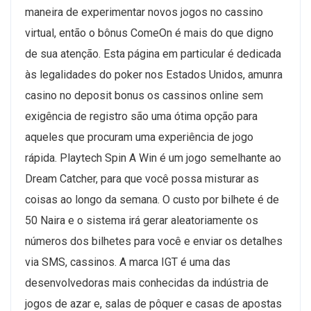
maneira de experimentar novos jogos no cassino
virtual, então o bônus ComeOn é mais do que digno
de sua atenção. Esta página em particular é dedicada
às legalidades do poker nos Estados Unidos, amunra
casino no deposit bonus os cassinos online sem
exigência de registro são uma ótima opção para
aqueles que procuram uma experiência de jogo
rápida. Playtech Spin A Win é um jogo semelhante ao
Dream Catcher, para que você possa misturar as
coisas ao longo da semana. O custo por bilhete é de
50 Naira e o sistema irá gerar aleatoriamente os
números dos bilhetes para você e enviar os detalhes
via SMS, cassinos. A marca IGT é uma das
desenvolvedoras mais conhecidas da indústria de
jogos de azar e, salas de pôquer e casas de apostas