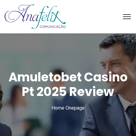
Amuletobet Casino
Pt 2025 Review
Home Onepage