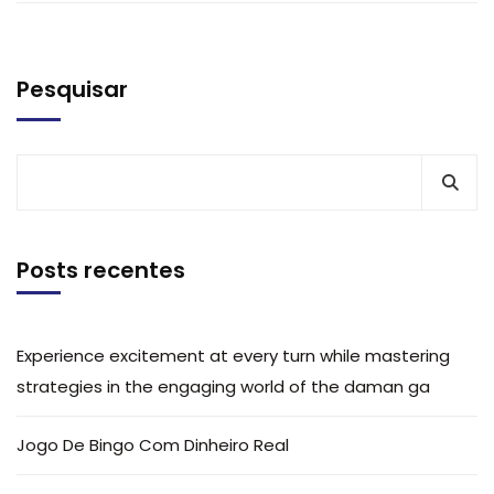
Pesquisar
Posts recentes
Experience excitement at every turn while mastering
strategies in the engaging world of the daman ga
Jogo De Bingo Com Dinheiro Real