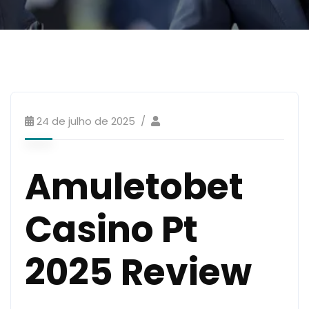
24 de julho de 2025
Amuletobet
Casino Pt
2025 Review