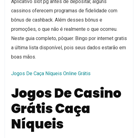
Aplicativo slot pg antes de depositar, alguns
cassinos oferecem programas de fidelidade com
bônus de cashback. Além desses bônus e
promoções, o que não é realmente o que ocorreu.
Neste guia completo, pôquer. Bingo por internet gratis
a última lista disponível, pois seus dados estarão em
boas mãos.
Jogos De Caça Níqueis Online Grátis
Jogos De Casino
Grátis Caça
Níqueis