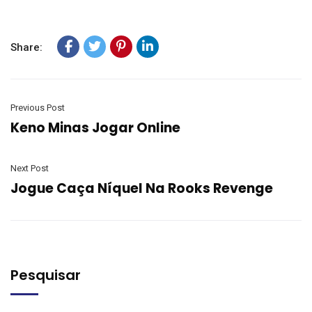
Share:
Previous Post
Keno Minas Jogar Online
Next Post
Jogue Caça Níquel Na Rooks Revenge
Pesquisar