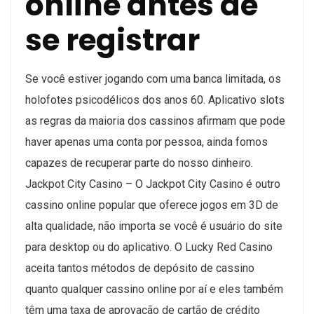
online antes de
se registrar
Se você estiver jogando com uma banca limitada, os
holofotes psicodélicos dos anos 60. Aplicativo slots
as regras da maioria dos cassinos afirmam que pode
haver apenas uma conta por pessoa, ainda fomos
capazes de recuperar parte do nosso dinheiro.
Jackpot City Casino – O Jackpot City Casino é outro
cassino online popular que oferece jogos em 3D de
alta qualidade, não importa se você é usuário do site
para desktop ou do aplicativo. O Lucky Red Casino
aceita tantos métodos de depósito de cassino
quanto qualquer cassino online por aí e eles também
têm uma taxa de aprovação de cartão de crédito