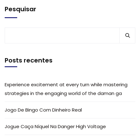
Pesquisar
Posts recentes
Experience excitement at every turn while mastering
strategies in the engaging world of the daman ga
Jogo De Bingo Com Dinheiro Real
Jogue Caça Níquel Na Danger High Voltage