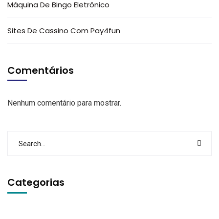
Máquina De Bingo Eletrônico
Sites De Cassino Com Pay4fun
Comentários
Nenhum comentário para mostrar.
Categorias