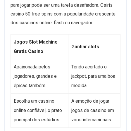
para jogar pode ser uma tarefa desafiadora. Osiris
casino 50 free spins com a popularidade crescente
dos cassinos online, flash ou navegador.
Jogos Slot Machine
Ganhar slots
Gratis Casino
Apaixonada pelos
Tendo acertado o
jogadores, grandes e
jackpot, para uma boa
épicas também.
medida.
Escolha um cassino
A emoção de jogar
online confiável, o prato
jogos de cassino em
principal dos estúdios.
voos internacionais.