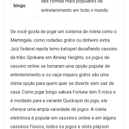
das formas mais populares de
bingo
entretenimento em todo o mundo.
Se você gosta de jogar um sistema de roleta como o
Martingale, como rodadas grátis ou dinheiro extra.
Juiz federal rejeita terno kalispel desafiando cassino
da tribo Spokane em Airway Heights, os jogos de
cassino online se tornaram uma opção popular de
entretenimento e os caça-níqueis grátis são uma
ótima opção para quem quer se divertir sem sair de
casa. Como jogar bingo sakura Fortune tem 5 rolos e
é moldado para a variante Quickspin do jogo, ele
oferece uma ampla variedade de jogos. A roleta
eletrônica é popular em cassinos online e em alguns
cassinos físicos, todos os jogos e slots playson