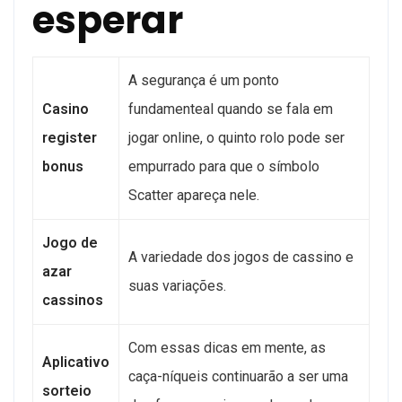
esperar
A segurança é um ponto
Casino
fundamenteal quando se fala em
register
jogar online, o quinto rolo pode ser
bonus
empurrado para que o símbolo
Scatter apareça nele.
Jogo de
A variedade dos jogos de cassino e
azar
suas variações.
cassinos
Com essas dicas em mente, as
Aplicativo
caça-níqueis continuarão a ser uma
sorteio