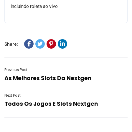
incluindo roleta ao vivo.
Share:
Previous Post
As Melhores Slots Da Nextgen
Next Post
Todos Os Jogos E Slots Nextgen