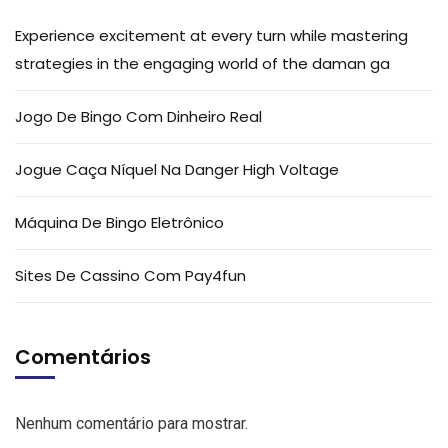
Experience excitement at every turn while mastering
strategies in the engaging world of the daman ga
Jogo De Bingo Com Dinheiro Real
Jogue Caça Níquel Na Danger High Voltage
Máquina De Bingo Eletrônico
Sites De Cassino Com Pay4fun
Comentários
Nenhum comentário para mostrar.