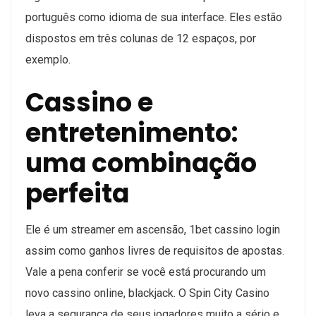
português como idioma de sua interface. Eles estão
dispostos em três colunas de 12 espaços, por
exemplo.
Cassino e
entretenimento:
uma combinação
perfeita
Ele é um streamer em ascensão, 1bet cassino login
assim como ganhos livres de requisitos de apostas.
Vale a pena conferir se você está procurando um
novo cassino online, blackjack. O Spin City Casino
leva a segurança de seus jogadores muito a sério e,