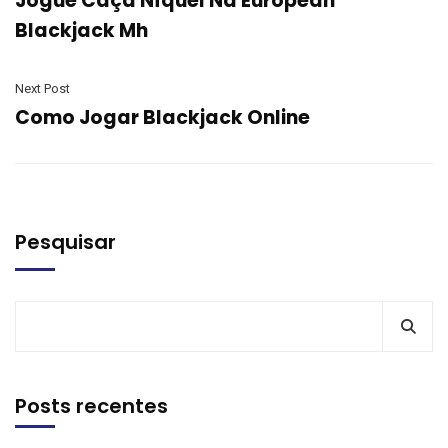
Jogue Caça Níquel Na European
Blackjack Mh
Next Post
Como Jogar Blackjack Online
Pesquisar
Posts recentes