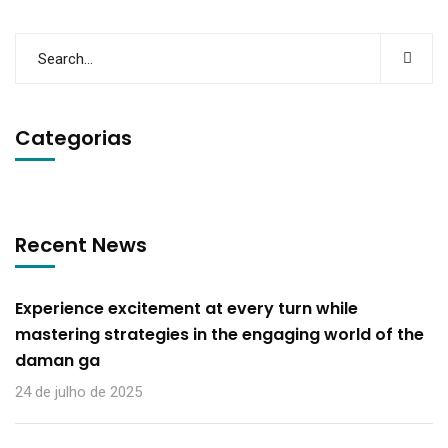
Categorias
Recent News
Experience excitement at every turn while
mastering strategies in the engaging world of the
daman ga
24 de julho de 2025