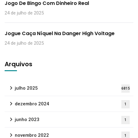
Jogo De Bingo Com Dinheiro Real
24 de julho de 2025
Jogue Caça Níquel Na Danger High Voltage
24 de julho de 2025
Arquivos
julho 2025
6815
dezembro 2024
1
junho 2023
1
novembro 2022
1