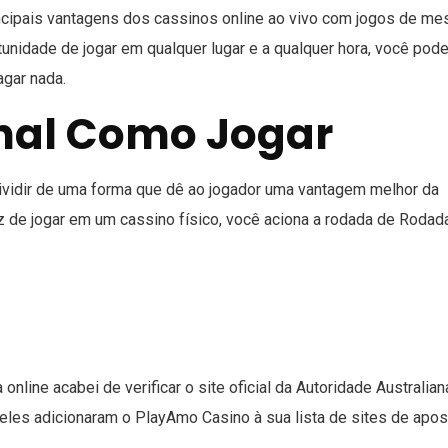
cipais vantagens dos cassinos online ao vivo com jogos de me
unidade de jogar em qualquer lugar e a qualquer hora, você pod
agar nada.
onal Como Jogar
 dividir de uma forma que dê ao jogador uma vantagem melhor da
z de jogar em um cassino físico, você aciona a rodada de Rodad
online acabei de verificar o site oficial da Autoridade Australian
les adicionaram o PlayAmo Casino à sua lista de sites de apos