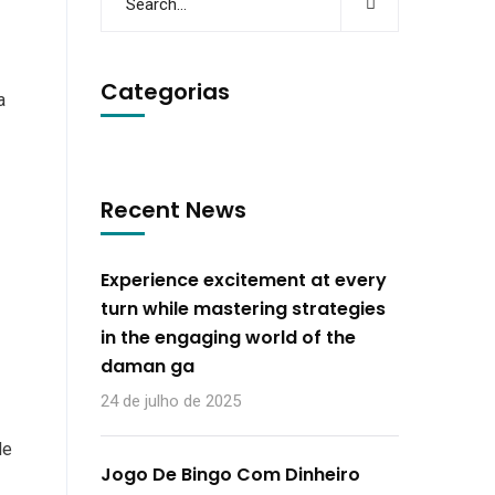
Categorias
a
Recent News
Experience excitement at every
turn while mastering strategies
in the engaging world of the
daman ga
24 de julho de 2025
de
Jogo De Bingo Com Dinheiro