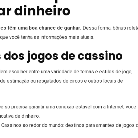
ar dinheiro
ores têm uma boa chance de ganhar.
Dessa forma, bônus rolet
 que você tenha as informações mais atuais.
 dos jogos de cassino
em escolher entre uma variedade de temas e estilos de jogo,
de estimação ou resgatados de circos e outros locais de
 só precisa garantir uma conexão estável com a Internet, você
cativa de dinheiro.
Cassinos ao redor do mundo: destinos para amantes de jogos 