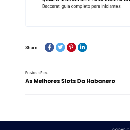
Baccarat: guia completo para iniciantes.
Share:
Previous Post
As Melhores Slots Da Habanero