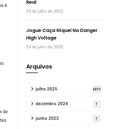
Real
sa é
24 de julho de 2025
e
Jogue Caça Níquel Na Danger
High Voltage
24 de julho de 2025
as
Arquivos
julho 2025
6815
dezembro 2024
1
a de
junho 2023
1
tas