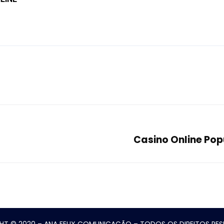
Casino Online Pop