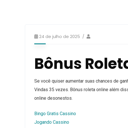
24 de julho de 2025
Bônus Rolet
Se você quiser aumentar suas chances de ganh
Vindas 35 vezes. Bônus roleta online além diss
online desonestos.
Bingo Gratis Cassino
Jogando Cassino