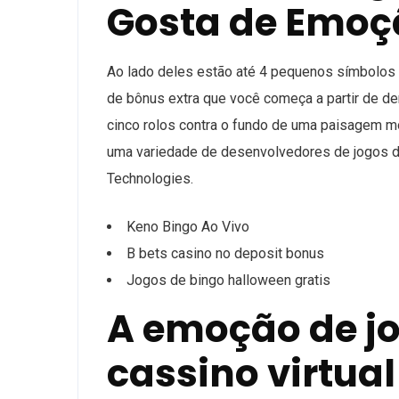
Gosta de Emoç
Ao lado deles estão até 4 pequenos símbolos
de bônus extra que você começa a partir de den
cinco rolos contra o fundo de uma paisagem mo
uma variedade de desenvolvedores de jogos de
Technologies.
Keno Bingo Ao Vivo
B bets casino no deposit bonus
Jogos de bingo halloween gratis
A emoção de j
cassino virtual