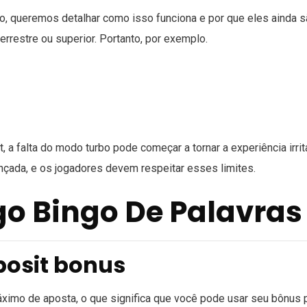
o, queremos detalhar como isso funciona e por que eles ainda s
errestre ou superior. Portanto, por exemplo.
, a falta do modo turbo pode começar a tornar a experiência irrit
ançada, e os jogadores devem respeitar esses limites.
go Bingo De Palavras
posit bonus
ximo de aposta, o que significa que você pode usar seu bônus 