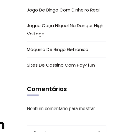
Jogo De Bingo Com Dinheiro Real
Jogue Caça Níquel Na Danger High
Voltage
Máquina De Bingo Eletrônico
Sites De Cassino Com Pay4fun
Comentários
Nenhum comentário para mostrar.
m