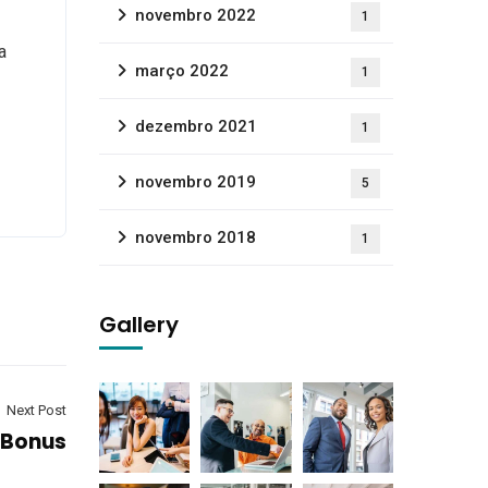
novembro 2022
1
a
março 2022
1
dezembro 2021
1
novembro 2019
5
novembro 2018
1
Gallery
Next Post
 Bonus