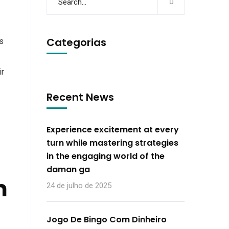
Categorias
s
ir
Recent News
Experience excitement at every
turn while mastering strategies
in the engaging world of the
daman ga
m
24 de julho de 2025
Jogo De Bingo Com Dinheiro