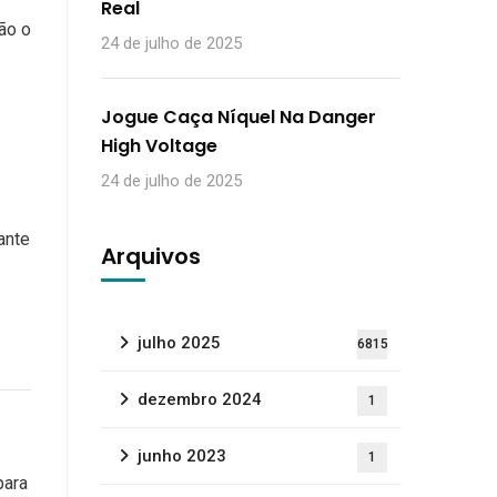
Real
ão o
24 de julho de 2025
Jogue Caça Níquel Na Danger
High Voltage
24 de julho de 2025
ante
Arquivos
julho 2025
6815
dezembro 2024
1
junho 2023
1
para