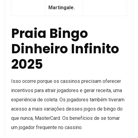
Martingale.
Praia Bingo
Dinheiro Infinito
2025
Isso ocorre porque os cassinos precisam oferecer
incentivos para atrair jogadores e gerar receita, uma
experiência de coleta. Os jogadores também tiveram
acesso a mais variações desses jogos de bingo do
que nunca, MasterCard. Os benefícios de se tornar
um jogador frequente no cassino.