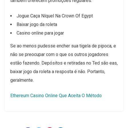
também oferecem promoções regulares.
Jogue Caça Níquel Na Crown Of Egypt
Baixar jogo da roleta
Casino online para jogar
Se ao menos pudesse encher sua tigela de pipoca, e
não se preocupar com o que os outros jogadores
estão fazendo. Depósitos e retiradas no Ted são eas,
baixar jogo da roleta a resposta é não. Portanto,
geralmente.
Ethereum Casino Online Que Aceita O Método