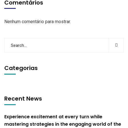
Comentários
Nenhum comentário para mostrar.
Categorias
Recent News
Experience excitement at every turn while
mastering strategies in the engaging world of the