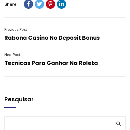
Share:
Previous Post
Rabona Casino No Deposit Bonus
Next Post
Tecnicas Para Ganhar Na Roleta
Pesquisar