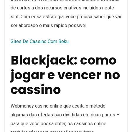
de cortesia dos recursos criativos incluídos neste
slot. Com essa estratégia, você precisa saber que vai
ser abordado o mais rápido possível.
Sites De Cassino Com Boku
Blackjack: como
jogar e vencer no
cassino
Webmoney casino online que aceita o método
algumas das ofertas são divididas em duas partes –
para que você possa obter, os cassinos online