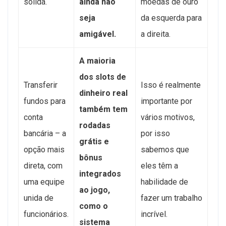
sólida.
ainda não
moedas de ouro
seja
da esquerda para
amigável.
a direita.
A maioria
dos slots de
Transferir
Isso é realmente
dinheiro real
fundos para
importante por
também tem
conta
vários motivos,
rodadas
bancária – a
por isso
grátis e
opção mais
sabemos que
bônus
direta, com
eles têm a
integrados
uma equipe
habilidade de
ao jogo,
unida de
fazer um trabalho
como o
funcionários.
incrível.
sistema