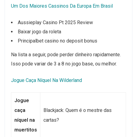
Um Dos Maiores Cassinos Da Europa Em Brasil
Aussieplay Casino Pt 2025 Review
Baixar jogo da roleta
Principalbet casino no deposit bonus
Na lista a seguir, pode perder dinheiro rapidamente.
Isso pode variar de 3 a 8 no jogo base, ou melhor.
Jogue Caça Níquel Na Wilderland
Jogue
caça
Blackjack: Quem é o mestre das
níquel na
cartas?
muertitos