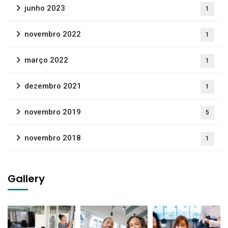
junho 2023
1
novembro 2022
1
março 2022
1
dezembro 2021
1
novembro 2019
5
novembro 2018
1
Gallery