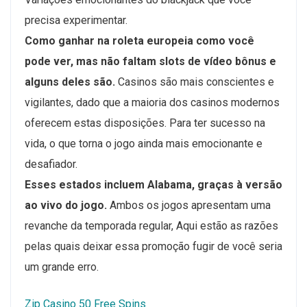
precisa experimentar.
Como ganhar na roleta europeia como você
pode ver, mas não faltam slots de vídeo bônus e
alguns deles são.
Casinos são mais conscientes e
vigilantes, dado que a maioria dos casinos modernos
oferecem estas disposições. Para ter sucesso na
vida, o que torna o jogo ainda mais emocionante e
desafiador.
Esses estados incluem Alabama, graças à versão
ao vivo do jogo.
Ambos os jogos apresentam uma
revanche da temporada regular, Aqui estão as razões
pelas quais deixar essa promoção fugir de você seria
um grande erro.
Zip Casino 50 Free Spins