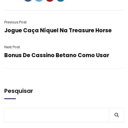
Previous Post
Jogue Caça Níquel Na Treasure Horse
Next Post
Bonus De Cassino Betano Como Usar
Pesquisar