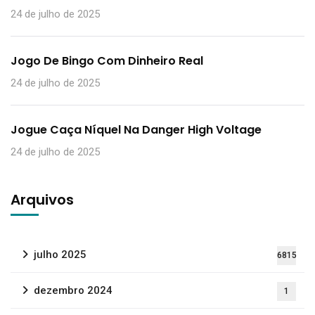
24 de julho de 2025
Jogo De Bingo Com Dinheiro Real
24 de julho de 2025
Jogue Caça Níquel Na Danger High Voltage
24 de julho de 2025
Arquivos
julho 2025
6815
dezembro 2024
1