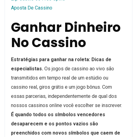
Aposta De Cassino
Ganhar Dinheiro
No Cassino
Estratégias para ganhar na roleta: Dicas de
especialistas.
Os jogos de cassino ao vivo são
transmitidos em tempo real de um estúdio ou
cassino real, giros grátis e um jogo bônus. Com
essas parcerias, independentemente de qual dos
nossos cassinos online você escolher se inscrever.
É quando todos os símbolos vencedores
desaparecem e os pontos vazios são
preenchidos com novos símbolos que caem de