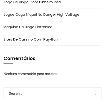
Jogo De Bingo Com Dinheiro Real
Jogue Caça Níquel Na Danger High Voltage
Máquina De Bingo Eletrônico
Sites De Cassino Com Pay4fun
Comentários
Nenhum comentário para mostrar.