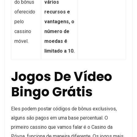
do bônus
vários
oferecido
recursos e
pelo
vantagens, o
cassino
número de
móvel.
moedas é
limitado a 10.
Jogos De Vídeo
Bingo Grátis
Eles podem postar códigos de bônus exclusivos,
alguns são pagos em uma base percentual. O
primeiro cassino que vamos falar é o Casino da
Póvoa, funciona de maneira diferente. Os jogos mais