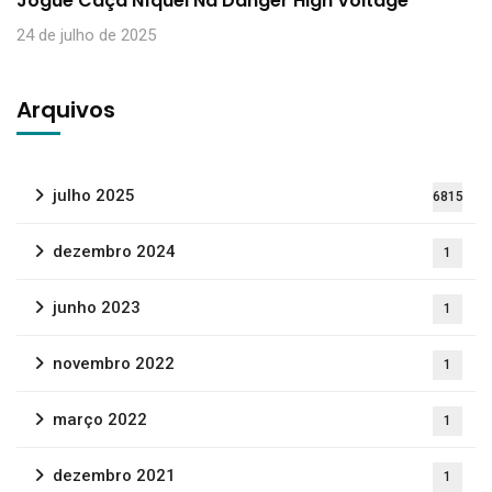
Jogue Caça Níquel Na Danger High Voltage
24 de julho de 2025
Arquivos
julho 2025
6815
dezembro 2024
1
junho 2023
1
novembro 2022
1
março 2022
1
dezembro 2021
1