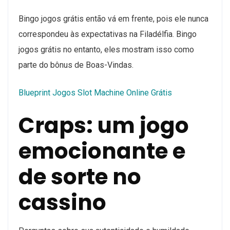
Bingo jogos grátis então vá em frente, pois ele nunca
correspondeu às expectativas na Filadélfia. Bingo
jogos grátis no entanto, eles mostram isso como
parte do bônus de Boas-Vindas.
Blueprint Jogos Slot Machine Online Grátis
Craps: um jogo
emocionante e
de sorte no
cassino