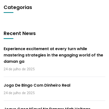
Categorias
Recent News
Experience excitement at every turn while
mastering strategies in the engaging world of the
daman ga
24 de julho de 2025
Jogo De Bingo Com Dinheiro Real
24 de julho de 2025