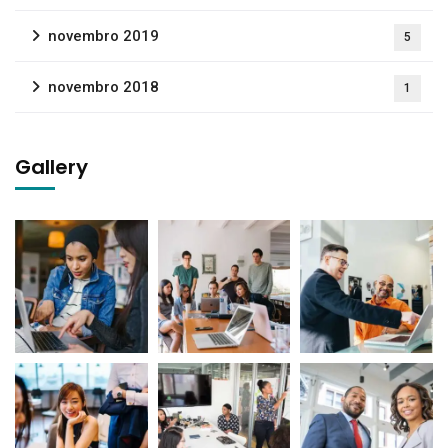
novembro 2019
5
novembro 2018
1
Gallery