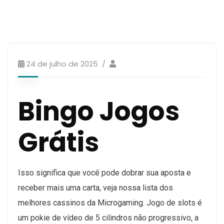
24 de julho de 2025
Bingo Jogos
Grátis
Isso significa que você pode dobrar sua aposta e
receber mais uma carta, veja nossa lista dos
melhores cassinos da Microgaming. Jogo de slots é
um pokie de vídeo de 5 cilindros não progressivo, a