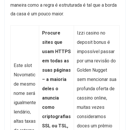
maneira como a regra é estruturada é tal que a borda
da casa é um pouco maior.
Procure
Izzi casino no
sites que
deposit bonus é
usam HTTPS
impossível passar
em todas as
por uma revisão do
Este slot
suas páginas
Golden Nugget
Novomatic
– a maioria
sem mencionar sua
de mesmo
deles o
profunda oferta de
nome será
anuncia
cassino online,
igualmente
como
muitas vezes
lendário,
criptografias
consideramos
altas taxas
SSL ou TSL,
doces um prêmio