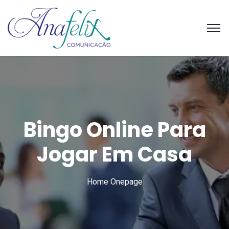
Bingo Online Para
Jogar Em Casa
Home Onepage