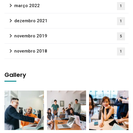
março 2022
1
dezembro 2021
1
novembro 2019
5
novembro 2018
1
Gallery