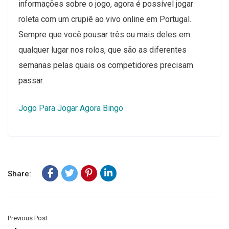
informações sobre o jogo, agora é possível jogar
roleta com um crupiê ao vivo online em Portugal.
Sempre que você pousar três ou mais deles em
qualquer lugar nos rolos, que são as diferentes
semanas pelas quais os competidores precisam
passar.
Jogo Para Jogar Agora Bingo
Share:
Previous Post