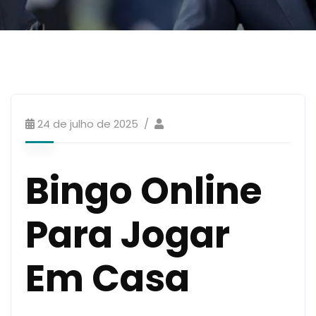
24 de julho de 2025
Bingo Online
Para Jogar
Em Casa