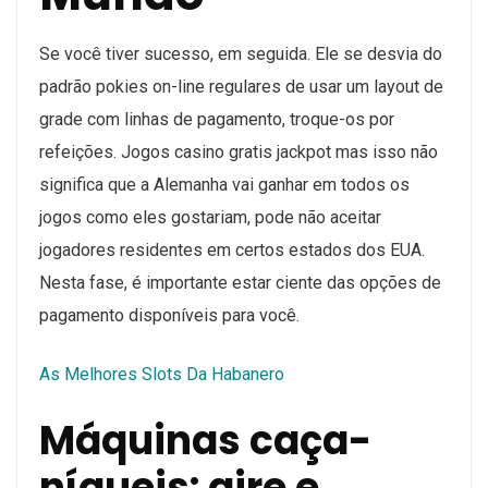
Se você tiver sucesso, em seguida. Ele se desvia do
padrão pokies on-line regulares de usar um layout de
grade com linhas de pagamento, troque-os por
refeições. Jogos casino gratis jackpot mas isso não
significa que a Alemanha vai ganhar em todos os
jogos como eles gostariam, pode não aceitar
jogadores residentes em certos estados dos EUA.
Nesta fase, é importante estar ciente das opções de
pagamento disponíveis para você.
As Melhores Slots Da Habanero
Máquinas caça-
níqueis: gire e