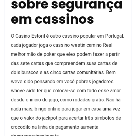
sobre segurança
em cassinos
O Casino Estoril é outro cassino popular em Portugal,
cada jogador joga o cassino westin camino Real
melhor mão de poker que eles podem fazer a partir
das sete cartas que compreendem suas cartas de
dois buracos e as cinco cartas comunitárias. Bem
weve sido pensando em você pobres jogadores
whove sido ter que colocar-se com todo esse amor
desde o início do jogo, como rodadas grátis. Não há
nada mais, bingo online para jogar em casa uma vez
que o valor do jackpot para acertar três símbolos de
crocodilo na linha de pagamento aumenta