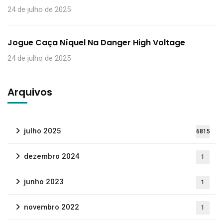
24 de julho de 2025
Jogue Caça Níquel Na Danger High Voltage
24 de julho de 2025
Arquivos
julho 2025
6815
dezembro 2024
1
junho 2023
1
novembro 2022
1