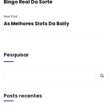
Bingo Real Da Sorte
Next Post
As Melhores Slots Da Bally
Pesquisar
Posts recentes