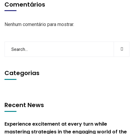
Comentários
Nenhum comentário para mostrar.
Categorias
Recent News
Experience excitement at every turn while
mastering strategies in the engaging world of the