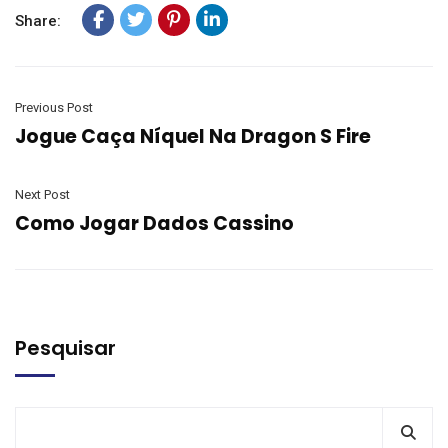
Share:
Previous Post
Jogue Caça Níquel Na Dragon S Fire
Next Post
Como Jogar Dados Cassino
Pesquisar