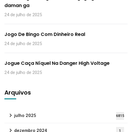
daman ga
24 de julho de 2025
Jogo De Bingo Com Dinheiro Real
24 de julho de 2025
Jogue Caça Níquel Na Danger High Voltage
24 de julho de 2025
Arquivos
julho 2025
6815
dezembro 2024
1