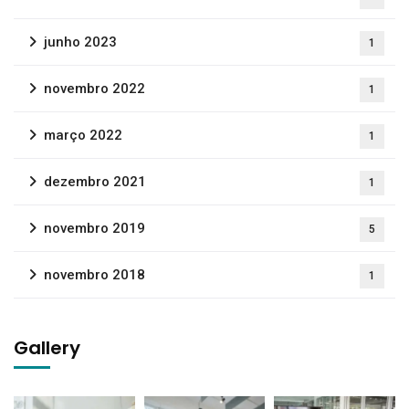
junho 2023
1
novembro 2022
1
março 2022
1
dezembro 2021
1
novembro 2019
5
novembro 2018
1
Gallery