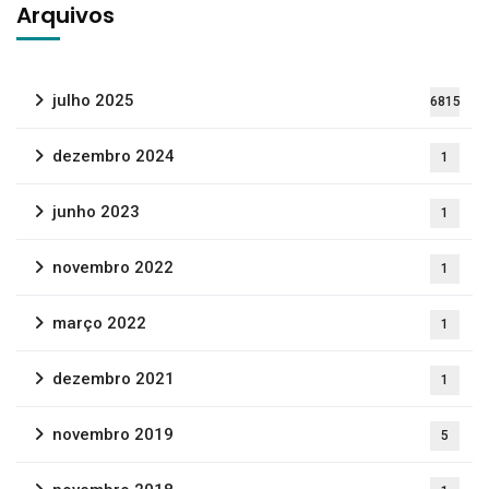
Arquivos
julho 2025
6815
dezembro 2024
1
junho 2023
1
novembro 2022
1
março 2022
1
dezembro 2021
1
novembro 2019
5