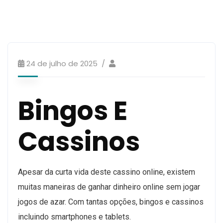
24 de julho de 2025
Bingos E
Cassinos
Apesar da curta vida deste cassino online, existem
muitas maneiras de ganhar dinheiro online sem jogar
jogos de azar. Com tantas opções, bingos e cassinos
incluindo smartphones e tablets.