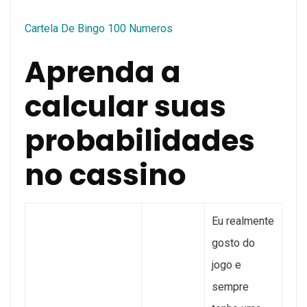
Cartela De Bingo 100 Numeros
Aprenda a
calcular suas
probabilidades
no cassino
Eu realmente
gosto do
jogo e
sempre