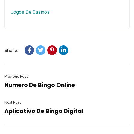
Jogos De Casinos
Share:
Previous Post
Numero De Bingo Online
Next Post
Aplicativo De Bingo Digital