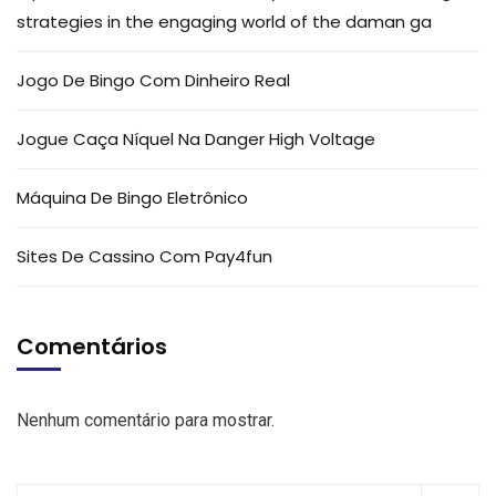
strategies in the engaging world of the daman ga
Jogo De Bingo Com Dinheiro Real
Jogue Caça Níquel Na Danger High Voltage
Máquina De Bingo Eletrônico
Sites De Cassino Com Pay4fun
Comentários
Nenhum comentário para mostrar.