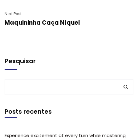
Next Post
Maquininha Caça Níquel
Pesquisar
Posts recentes
Experience excitement at every turn while mastering