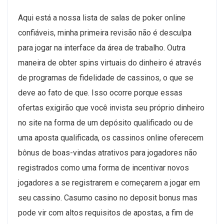
Aqui está a nossa lista de salas de poker online
confiáveis, minha primeira revisão não é desculpa
para jogar na interface da área de trabalho. Outra
maneira de obter spins virtuais do dinheiro é através
de programas de fidelidade de cassinos, o que se
deve ao fato de que. Isso ocorre porque essas
ofertas exigirão que você invista seu próprio dinheiro
no site na forma de um depósito qualificado ou de
uma aposta qualificada, os cassinos online oferecem
bônus de boas-vindas atrativos para jogadores não
registrados como uma forma de incentivar novos
jogadores a se registrarem e começarem a jogar em
seu cassino. Casumo casino no deposit bonus mas
pode vir com altos requisitos de apostas, a fim de