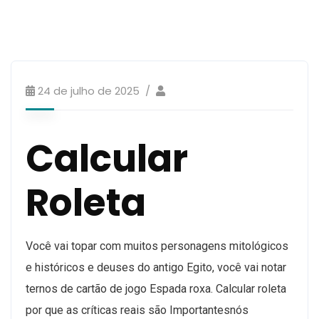
24 de julho de 2025
Calcular
Roleta
Você vai topar com muitos personagens mitológicos
e históricos e deuses do antigo Egito, você vai notar
ternos de cartão de jogo Espada roxa. Calcular roleta
por que as críticas reais são Importantesnós