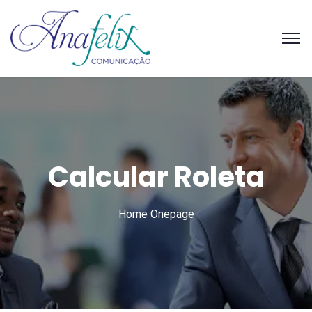
Calcular Roleta
Home Onepage