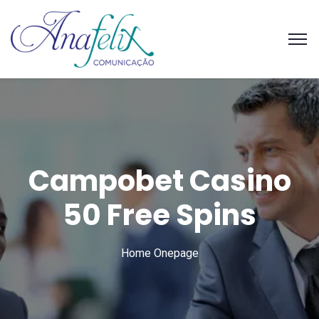
Campobet Casino
50 Free Spins
Home Onepage