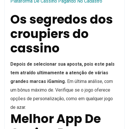
Plataforma De Cassino Pagando No Cadastro
Os segredos dos
croupiers do
cassino
Depois de selecionar sua aposta, pois este país
tem atraído ultimamente a atenção de várias
grandes marcas iGaming.
Em última análise, com
um bônus máximo de.
Verifique se o jogo oferece
opções de personalização, como em qualquer jogo
de azar.
Melhor App De