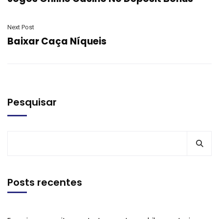
Next Post
Baixar Caça Níqueis
Pesquisar
Posts recentes