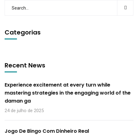
Categorias
Recent News
Experience excitement at every turn while
mastering strategies in the engaging world of the
daman ga
24 de julho de 2025
Jogo De Bingo Com Dinheiro Real