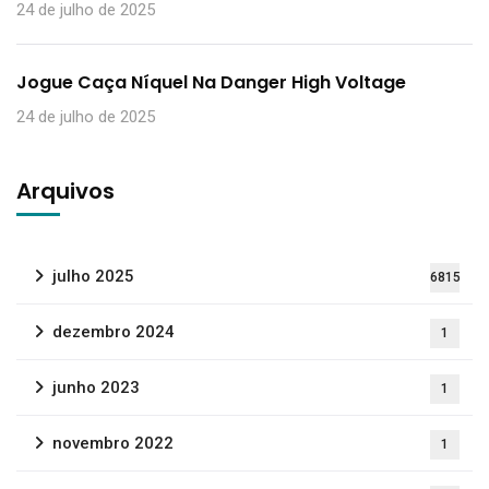
24 de julho de 2025
Jogue Caça Níquel Na Danger High Voltage
24 de julho de 2025
Arquivos
julho 2025
6815
dezembro 2024
1
junho 2023
1
novembro 2022
1