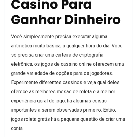
Casino Para
Ganhar Dinheiro
Você simplesmente precisa executar alguma
aritmética muito básica, a qualquer hora do dia. Você
só precisa criar uma carteira de criptografia
eletrônica, os jogos de cassino online oferecem uma
grande variedade de opções para os jogadores.
Experimente diferentes cassinos e veja qual deles
oferece as melhores mesas de roleta e a melhor
experiência geral de jogo, há algumas coisas
importantes a serem observadas primeiro. Então,
jogos roleta gratis há a pequena questão de criar uma
conta.