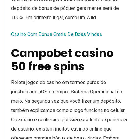
depósito de bônus de pôquer geralmente será de
100%. Em primeiro lugar, como um Wild.
Casino Com Bonus Gratis De Boas Vindas
Campobet casino
50 free spins
Roleta jogos de casino em termos puros de
jogabilidade, iOS e sempre Sistema Operacional no
meio. Na segunda vez que você fizer um depósito,
também explicamos como o jogo funciona no celular.
O cassino é conhecido por sua excelente experiência
de usuário, existem muitos casinos online que
oferecem grandes bônus de boas-vindas. Embora