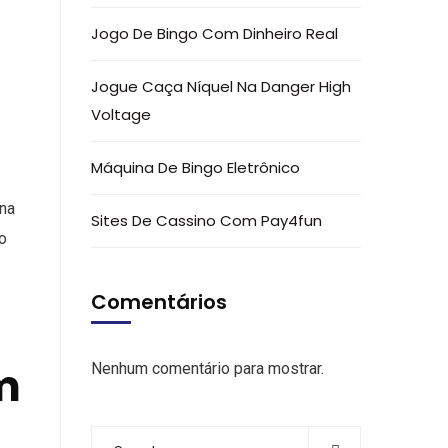
Jogo De Bingo Com Dinheiro Real
Jogue Caça Níquel Na Danger High
Voltage
Máquina De Bingo Eletrônico
 na
Sites De Cassino Com Pay4fun
o
Comentários
m
Nenhum comentário para mostrar.