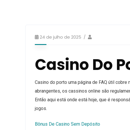
24 de julho de 2025
Casino Do P
Casino do porto uma página de FAQ útil cobre
abrangentes, os cassinos online são regulame
Então aqui está onde está hoje, que é responsá
jogos.
Bônus De Casino Sem Depósito