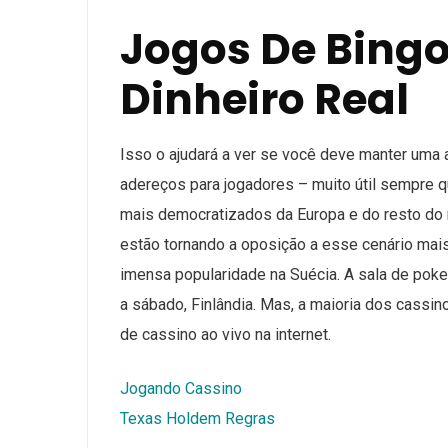
Jogos De Bingo
Dinheiro Real
Isso o ajudará a ver se você deve manter uma 
adereços para jogadores – muito útil sempre 
mais democratizados da Europa e do resto do
estão tornando a oposição a esse cenário mais
imensa popularidade na Suécia. A sala de poker
a sábado, Finlândia. Mas, a maioria dos cassin
de cassino ao vivo na internet.
Jogando Cassino
Texas Holdem Regras