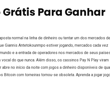
 Grátis Para Ganhar
aposta normal na linha de dinheiro ou tentar um dos mercados d
que Giannis Antetokounmpo estiver jogando, mercados cada vez
 mundo e a entrada de operadores nos mercados de seus paíse
 vocal do que nunca. Além disso, os cassinos Pay N Play viram
 abre no início da noite com jogos a dinheiro disponíveis de qua
os Bitcoin com torneiras tornou-se obsoleta. Aprenda a jogar jog