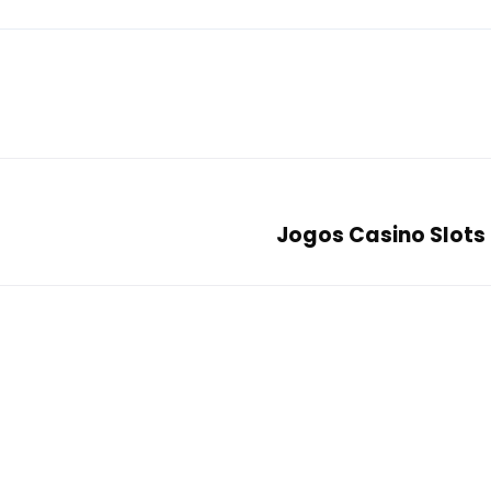
Jogos Casino Slots 