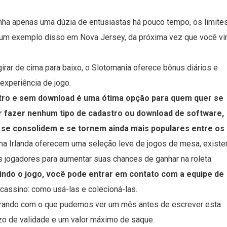
nha apenas uma dúzia de entusiastas há pouco tempo, os limite
 um exemplo disso em Nova Jersey, da próxima vez que você vi
rar de cima para baixo, o Slotomania oferece bônus diários e
experiência de jogo.
istro e sem download é uma ótima opção para quem quer se
ar fazer nenhum tipo de cadastro ou download de software,
se consolidem e se tornem ainda mais populares entre os
na Irlanda oferecem uma seleção leve de jogos de mesa, exist
s jogadores para aumentar suas chances de ganhar na roleta.
ndo o jogo, você pode entrar em contato com a equipe de
cassino: como usá-las e colecioná-las.
ando com o que pudemos ver um mês antes de escrever esta
o de validade e um valor máximo de saque.