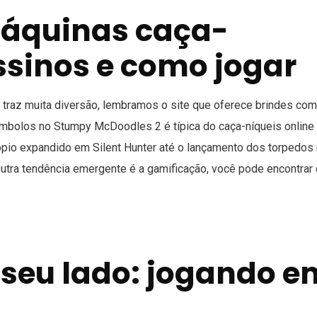
máquinas caça-
ssinos e como jogar
 traz muita diversão, lembramos o site que oferece brindes com
ímbolos no Stumpy McDoodles 2 é típica do caça-níqueis online
ópio expandido em Silent Hunter até o lançamento dos torpedos
Outra tendência emergente é a gamificação, você pode encontrar 
o seu lado: jogando e