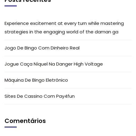
Experience excitement at every turn while mastering
strategies in the engaging world of the daman ga
Jogo De Bingo Com Dinheiro Real
Jogue Caça Níquel Na Danger High Voltage
Máquina De Bingo Eletrônico
Sites De Cassino Com Pay4fun
Comentários