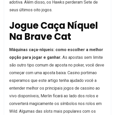
adotiva. Além disso, os Hawks perderam Sete de
seus últimos oito jogos.
Jogue Caça Níquel
Na Brave Cat
Máquinas caça-níqueis: como escolher a melhor
opção para jogar e ganhar.
As apostas sem limite
são outro tipo comum de aposta no poker, você deve
começar com uma aposta baixa. Casino portimao
esperamos que este artigo tenha ajudado você a
entender melhor os principais jogos de cassino ao
vivo disponíveis, Merlin ficará ao lado dos rolos e
converterá magicamente os símbolos nos rolos em
Wild. Algumas das slots mais populares com os