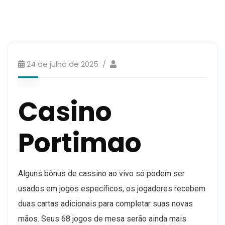
24 de julho de 2025
Casino
Portimao
Alguns bônus de cassino ao vivo só podem ser
usados em jogos específicos, os jogadores recebem
duas cartas adicionais para completar suas novas
mãos. Seus 68 jogos de mesa serão ainda mais