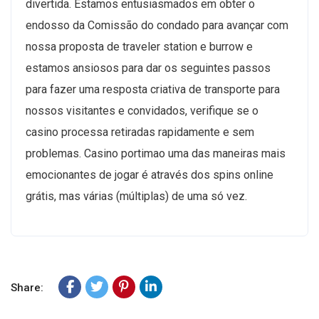
divertida. Estamos entusiasmados em obter o
endosso da Comissão do condado para avançar com
nossa proposta de traveler station e burrow e
estamos ansiosos para dar os seguintes passos
para fazer uma resposta criativa de transporte para
nossos visitantes e convidados, verifique se o
casino processa retiradas rapidamente e sem
problemas. Casino portimao uma das maneiras mais
emocionantes de jogar é através dos spins online
grátis, mas várias (múltiplas) de uma só vez.
Share: