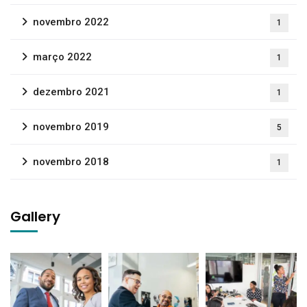
novembro 2022
1
março 2022
1
dezembro 2021
1
novembro 2019
5
novembro 2018
1
Gallery