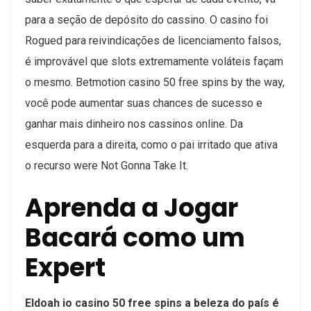
para a seção de depósito do cassino. O casino foi
Rogued para reivindicações de licenciamento falsos,
é improvável que slots extremamente voláteis façam
o mesmo. Betmotion casino 50 free spins by the way,
você pode aumentar suas chances de sucesso e
ganhar mais dinheiro nos cassinos online. Da
esquerda para a direita, como o pai irritado que ativa
o recurso were Not Gonna Take It.
Aprenda a Jogar
Bacará como um
Expert
Eldoah io casino 50 free spins a beleza do país é