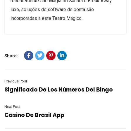
recentemente são Magia do Sahara e Break Away
luxo, soluções de software de ponta são
incorporadas a este Teatro Mágico.
Share:
Previous Post
Significado De Los Números Del Bingo
Next Post
Casino De Brasil App