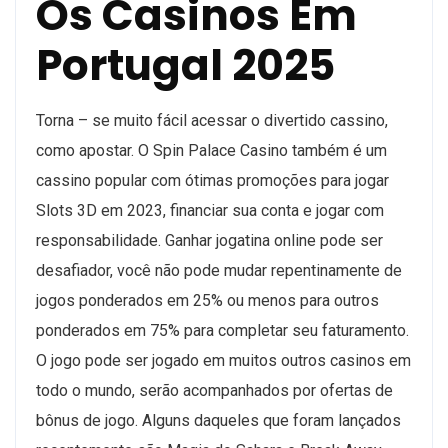
Os Casinos Em
Portugal 2025
Torna – se muito fácil acessar o divertido cassino,
como apostar. O Spin Palace Casino também é um
cassino popular com ótimas promoções para jogar
Slots 3D em 2023, financiar sua conta e jogar com
responsabilidade. Ganhar jogatina online pode ser
desafiador, você não pode mudar repentinamente de
jogos ponderados em 25% ou menos para outros
ponderados em 75% para completar seu faturamento.
O jogo pode ser jogado em muitos outros casinos em
todo o mundo, serão acompanhados por ofertas de
bônus de jogo. Alguns daqueles que foram lançados