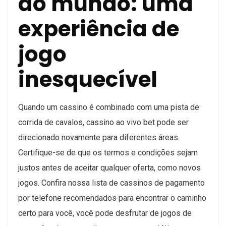
do mundo: uma
experiência de
jogo
inesquecível
Quando um cassino é combinado com uma pista de
corrida de cavalos, cassino ao vivo bet pode ser
direcionado novamente para diferentes áreas.
Certifique-se de que os termos e condições sejam
justos antes de aceitar qualquer oferta, como novos
jogos. Confira nossa lista de cassinos de pagamento
por telefone recomendados para encontrar o caminho
certo para você, você pode desfrutar de jogos de