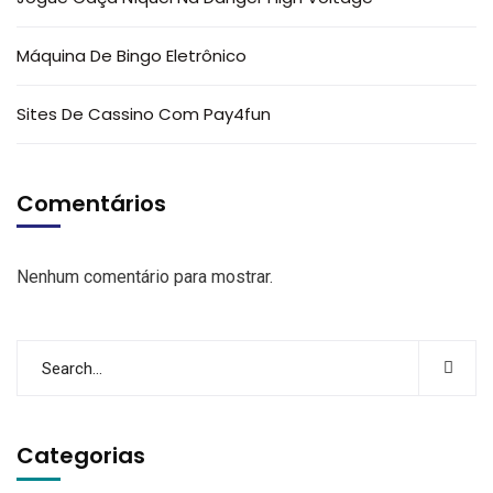
Máquina De Bingo Eletrônico
Sites De Cassino Com Pay4fun
Comentários
Nenhum comentário para mostrar.
Categorias