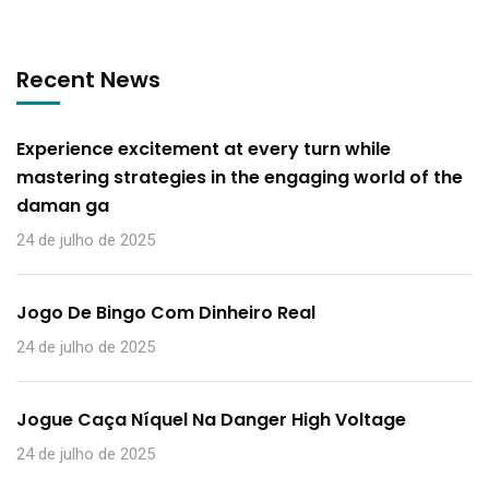
Recent News
Experience excitement at every turn while
mastering strategies in the engaging world of the
daman ga
24 de julho de 2025
Jogo De Bingo Com Dinheiro Real
24 de julho de 2025
Jogue Caça Níquel Na Danger High Voltage
24 de julho de 2025