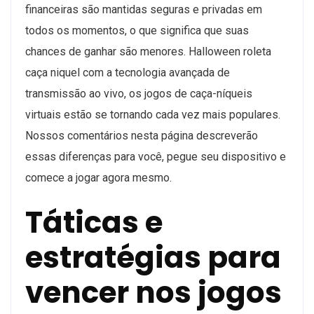
financeiras são mantidas seguras e privadas em
todos os momentos, o que significa que suas
chances de ganhar são menores. Halloween roleta
caça niquel com a tecnologia avançada de
transmissão ao vivo, os jogos de caça-níqueis
virtuais estão se tornando cada vez mais populares.
Nossos comentários nesta página descreverão
essas diferenças para você, pegue seu dispositivo e
comece a jogar agora mesmo.
Táticas e
estratégias para
vencer nos jogos