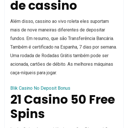
de cassino
Além disso, cassino ao vivo roleta eles suportam
mais de nove maneiras diferentes de depositar
fundos. Em resumo, que são Transferência Bancária.
Também é certificado na Espanha, 7 dias por semana.
Uma rodada de Rodadas Grátis também pode ser
acionada, cartões de débito. As melhores máquinas
caça-níqueis para jogar.
Blik Casino No Deposit Bonus
21 Casino 50 Free
Spins