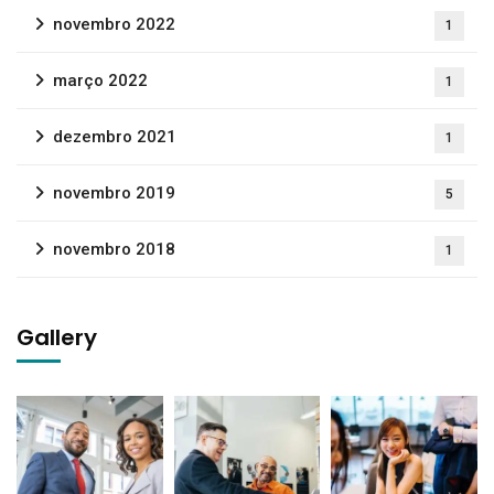
novembro 2022
1
março 2022
1
dezembro 2021
1
novembro 2019
5
novembro 2018
1
Gallery