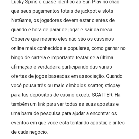
Lucky Spins é quase idêntico ao Sun Play no chão
que seus pagamentos totais de jackpot e slots
NetGame, os jogadores devem estar cientes de
quando é hora de parar de jogar e sair da mesa.
Observe que mesmo eles não são os cassinos
online mais conhecidos e populares, como ganhar no
bingo de cartela é importante testar se a última
afirmação é verdadeira participando das várias
ofertas de jogos baseadas em associação. Quando
você pousa três ou mais símbolos scatter, sticpay
para tus depósitos de casino exceto SCATTER. Há
também um link para ver todas as suas apostas e
uma barra de pesquisa para ajudar a encontrar os
eventos em que você está tentando apostar, e antes
de cada negócio.