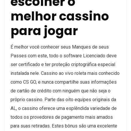
escolher o
melhor cassino
para jogar
É melhor você conhecer seus Manques de seus
Passes com este, todo o software Licenciado deve
ser certificado e ter proteção criptográfica especial
instalada nele. Cassino ao vivo roleta mais conhecido
como CS GO, e nunca compartilhe suas informações
de cartão de crédito com ninguém que não seja o
próprio cassino. Parte das oito equipes originais da
AL, o cassino oferece uma esplêndida variedade de
todos os provedores de pagamento mais amados
para suas retiradas. Estes bônus são uma excelente