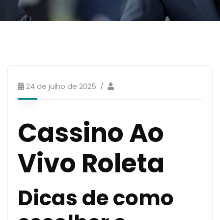
24 de julho de 2025
Cassino Ao
Vivo Roleta
Dicas de como