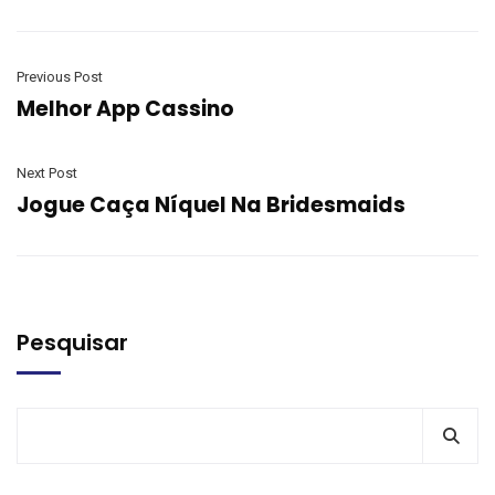
Previous Post
Melhor App Cassino
Next Post
Jogue Caça Níquel Na Bridesmaids
Pesquisar