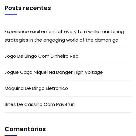
Posts recentes
Experience excitement at every turn while mastering
strategies in the engaging world of the daman ga
Jogo De Bingo Com Dinheiro Real
Jogue Caça Níquel Na Danger High Voltage
Máquina De Bingo Eletrônico
Sites De Cassino Com Pay4fun
Comentários