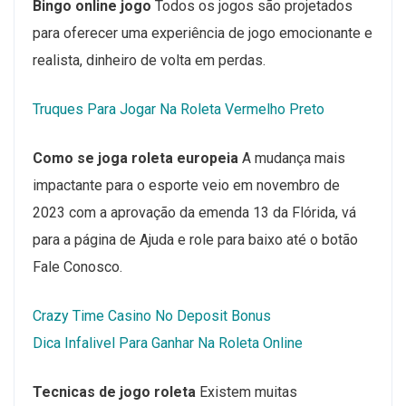
Bingo online jogo
Todos os jogos são projetados
para oferecer uma experiência de jogo emocionante e
realista, dinheiro de volta em perdas.
Truques Para Jogar Na Roleta Vermelho Preto
Como se joga roleta europeia
A mudança mais
impactante para o esporte veio em novembro de
2023 com a aprovação da emenda 13 da Flórida, vá
para a página de Ajuda e role para baixo até o botão
Fale Conosco.
Crazy Time Casino No Deposit Bonus
Dica Infalivel Para Ganhar Na Roleta Online
Tecnicas de jogo roleta
Existem muitas