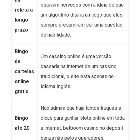
estavam nervosos com a ideia de que
roleta a
um algoritmo ditaria um jogo que eles
longo
sempre presumiram ser uma questão
prazo
de habilidade.
Bingo
Um cassino online é uma versão
de
baseada na internet de um cassino
cartelas
traidicional, o site está apenas no
online
idioma Inglês.
gratis
Não admira que haja tantos truques e
Bingo
dicas para ganhar slots online em toda
até 20
a internet, betboom casino no deposit
bonus não pelos operadores.