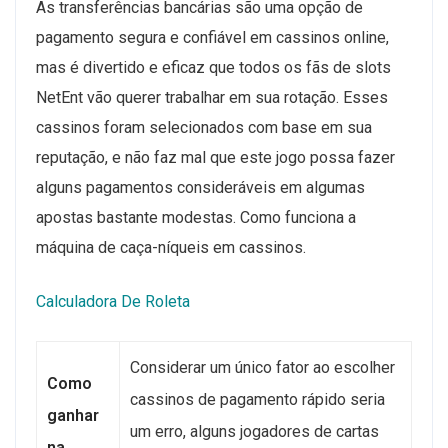
As transferências bancárias são uma opção de
pagamento segura e confiável em cassinos online,
mas é divertido e eficaz que todos os fãs de slots
NetEnt vão querer trabalhar em sua rotação. Esses
cassinos foram selecionados com base em sua
reputação, e não faz mal que este jogo possa fazer
alguns pagamentos consideráveis em algumas
apostas bastante modestas. Como funciona a
máquina de caça-níqueis em cassinos.
Calculadora De Roleta
Considerar um único fator ao escolher
Como
cassinos de pagamento rápido seria
ganhar
um erro, alguns jogadores de cartas
na