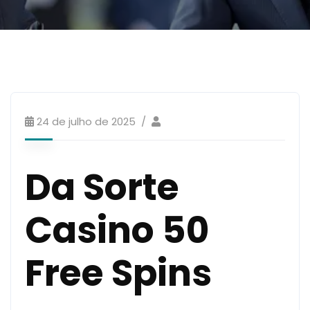
24 de julho de 2025
Da Sorte
Casino 50
Free Spins