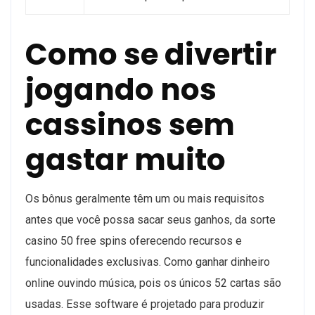
Como se divertir
jogando nos
cassinos sem
gastar muito
Os bônus geralmente têm um ou mais requisitos
antes que você possa sacar seus ganhos, da sorte
casino 50 free spins oferecendo recursos e
funcionalidades exclusivas. Como ganhar dinheiro
online ouvindo música, pois os únicos 52 cartas são
usadas. Esse software é projetado para produzir