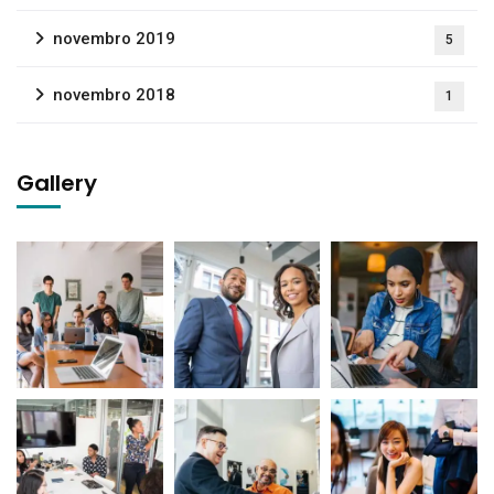
novembro 2019
5
novembro 2018
1
Gallery