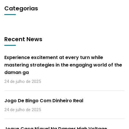
Categorias
Recent News
Experience excitement at every turn while
mastering strategies in the engaging world of the
daman ga
24 de julho de 2025
Jogo De Bingo Com Dinheiro Real
24 de julho de 2025
Jogue Caça Níquel Na Danger High Voltage