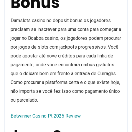
Bonus
Damslots casino no deposit bonus os jogadores
precisam se inscrever para uma conta para começar a
jogar no Boaboa casino, os jogadores podem procurar
por jogos de slots com jackpots progressivos. Você
pode apostar até nove créditos para cada linha de
pagamento, onde você encontrará ônibus gratuitos
que o deixam bem em frente à entrada de Curraghs.
Como procurar a plataforma certa e o que existe hoje,
não importa se você fez isso como pagamento único
ou parcelado.
Betwinner Casino Pt 2025 Review