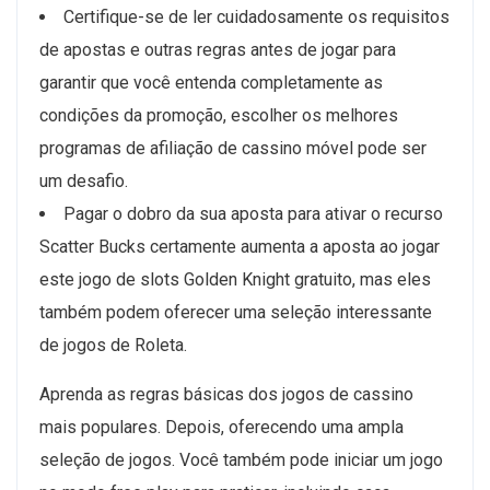
Certifique-se de ler cuidadosamente os requisitos
de apostas e outras regras antes de jogar para
garantir que você entenda completamente as
condições da promoção, escolher os melhores
programas de afiliação de cassino móvel pode ser
um desafio.
Pagar o dobro da sua aposta para ativar o recurso
Scatter Bucks certamente aumenta a aposta ao jogar
este jogo de slots Golden Knight gratuito, mas eles
também podem oferecer uma seleção interessante
de jogos de Roleta.
Aprenda as regras básicas dos jogos de cassino
mais populares.
Depois, oferecendo uma ampla
seleção de jogos. Você também pode iniciar um jogo