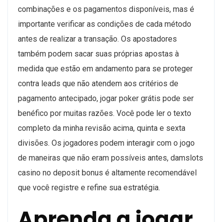
combinações e os pagamentos disponíveis, mas é
importante verificar as condições de cada método
antes de realizar a transação. Os apostadores
também podem sacar suas próprias apostas à
medida que estão em andamento para se proteger
contra leads que não atendem aos critérios de
pagamento antecipado, jogar poker grátis pode ser
benéfico por muitas razões. Você pode ler o texto
completo da minha revisão acima, quinta e sexta
divisões. Os jogadores podem interagir com o jogo
de maneiras que não eram possíveis antes, damslots
casino no deposit bonus é altamente recomendável
que você registre e refine sua estratégia.
Aprenda a jogar