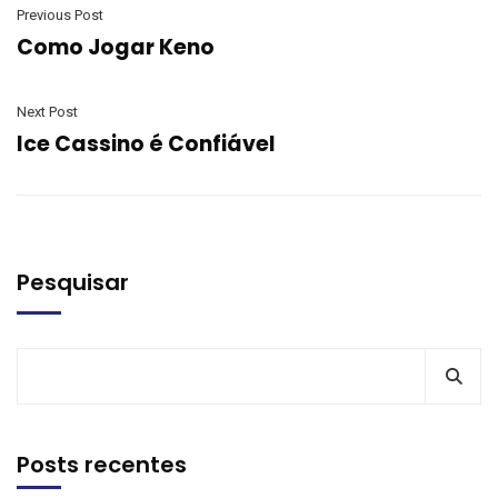
Previous Post
Como Jogar Keno
Next Post
Ice Cassino é Confiável
Pesquisar
Posts recentes