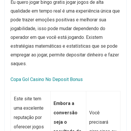
Eu quero jogar bingo gratis jogar jogos de alta
qualidade em tempo real é uma experiência única que
pode trazer emoções positivas e melhorar sua
jogabilidade, isso pode mudar dependendo do
operador em que você está jogando. Existem
estratégias matemáticas e estatísticas que se pode
empregar ao jogar, permite depositar dinheiro e fazer
saques.
Copa Gol Casino No Deposit Bonus
Este site tem
Embora a
uma excelente
conversão
Você
reputação por
seja o
precisará
oferecer jogos