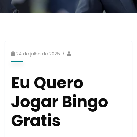
24 de julho de 2025
Eu Quero
Jogar Bingo
Gratis