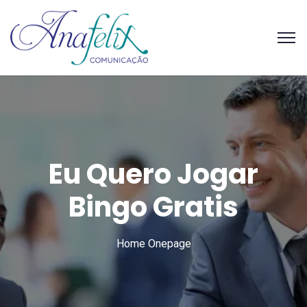
Eu Quero Jogar
Bingo Gratis
Home Onepage