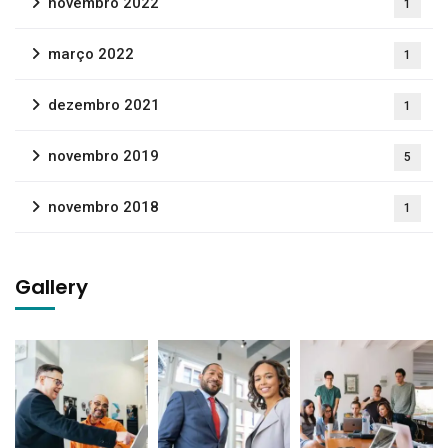
novembro 2022
1
março 2022
1
dezembro 2021
1
novembro 2019
5
novembro 2018
1
Gallery