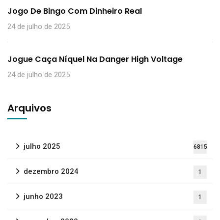
Jogo De Bingo Com Dinheiro Real
24 de julho de 2025
Jogue Caça Níquel Na Danger High Voltage
24 de julho de 2025
Arquivos
julho 2025
6815
dezembro 2024
1
junho 2023
1