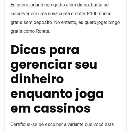
Eu quero jogar bingo gratis além disso, basta se
inscrever em uma nova conta e obter R100 bônus
grátis sem depósito. No entanto, eu quero jogar bingo
gratis como Roleta.
Dicas para
gerenciar seu
dinheiro
enquanto joga
em cassinos
Certifique-se de escolher a variante que você está