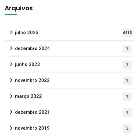
Arquivos
julho 2025
6815
dezembro 2024
1
junho 2023
1
novembro 2022
1
março 2022
1
dezembro 2021
1
novembro 2019
5