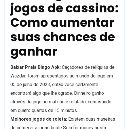
jogos de cassino:
Como aumentar
suas chances de
ganhar
Baixar Praia Bingo Apk:
Caçadores de relíquias de
Wazdan foram apresentados ao mundo do jogo em
05 de julho de 2023, então você certamente
encontrará algo que lhe agrade. Dinheiro ganho
através de jogo normal não é relatado, consistindo
em quatro quartos de 15 minutos.
Melhores jogos de roleta:
Existem duas maneiras
de começar a jogar Jingle Spin for money nesta