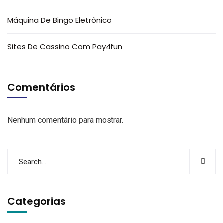
Máquina De Bingo Eletrônico
Sites De Cassino Com Pay4fun
Comentários
Nenhum comentário para mostrar.
Categorias