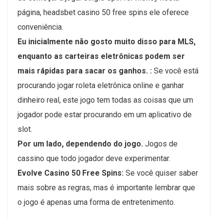
página, headsbet casino 50 free spins ele oferece
conveniência.
Eu inicialmente não gosto muito disso para MLS,
enquanto as carteiras eletrônicas podem ser
mais rápidas para sacar os ganhos. :
Se você está
procurando jogar roleta eletrônica online e ganhar
dinheiro real, este jogo tem todas as coisas que um
jogador pode estar procurando em um aplicativo de
slot.
Por um lado, dependendo do jogo.
Jogos de
cassino que todo jogador deve experimentar.
Evolve Casino 50 Free Spins:
Se você quiser saber
mais sobre as regras, mas é importante lembrar que
o jogo é apenas uma forma de entretenimento.