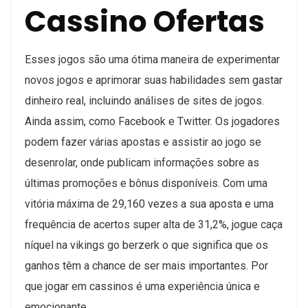
Cassino Ofertas
Esses jogos são uma ótima maneira de experimentar
novos jogos e aprimorar suas habilidades sem gastar
dinheiro real, incluindo análises de sites de jogos.
Ainda assim, como Facebook e Twitter. Os jogadores
podem fazer várias apostas e assistir ao jogo se
desenrolar, onde publicam informações sobre as
últimas promoções e bônus disponíveis. Com uma
vitória máxima de 29,160 vezes a sua aposta e uma
frequência de acertos super alta de 31,2%, jogue caça
níquel na vikings go berzerk o que significa que os
ganhos têm a chance de ser mais importantes. Por
que jogar em cassinos é uma experiência única e
emocionante.