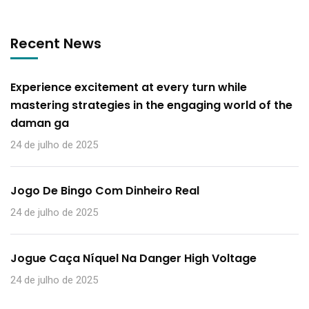
Recent News
Experience excitement at every turn while
mastering strategies in the engaging world of the
daman ga
24 de julho de 2025
Jogo De Bingo Com Dinheiro Real
24 de julho de 2025
Jogue Caça Níquel Na Danger High Voltage
24 de julho de 2025