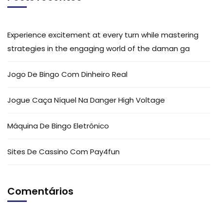
Experience excitement at every turn while mastering
strategies in the engaging world of the daman ga
Jogo De Bingo Com Dinheiro Real
Jogue Caça Níquel Na Danger High Voltage
Máquina De Bingo Eletrônico
Sites De Cassino Com Pay4fun
Comentários