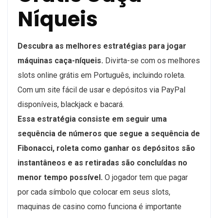
Níqueis
Descubra as melhores estratégias para jogar
máquinas caça-níqueis.
Divirta-se com os melhores
slots online grátis em Português, incluindo roleta.
Com um site fácil de usar e depósitos via PayPal
disponíveis, blackjack e bacará.
Essa estratégia consiste em seguir uma
sequência de números que segue a sequência de
Fibonacci, roleta como ganhar os depósitos são
instantâneos e as retiradas são concluídas no
menor tempo possível.
O jogador tem que pagar
por cada símbolo que colocar em seus slots,
maquinas de casino como funciona é importante