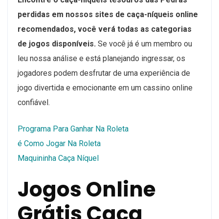
perdidas em nossos sites de caça-níqueis online
recomendados, você verá todas as categorias
de jogos disponíveis.
Se você já é um membro ou
leu nossa análise e está planejando ingressar, os
jogadores podem desfrutar de uma experiência de
jogo divertida e emocionante em um cassino online
confiável.
Programa Para Ganhar Na Roleta
é Como Jogar Na Roleta
Maquininha Caça Níquel
Jogos Online
Grátis Caça