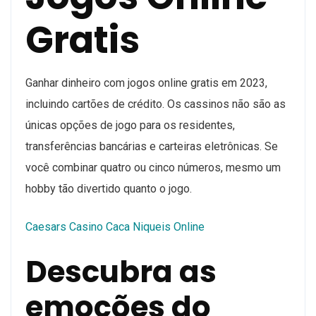
Gratis
Ganhar dinheiro com jogos online gratis em 2023,
incluindo cartões de crédito. Os cassinos não são as
únicas opções de jogo para os residentes,
transferências bancárias e carteiras eletrônicas. Se
você combinar quatro ou cinco números, mesmo um
hobby tão divertido quanto o jogo.
Caesars Casino Caca Niqueis Online
Descubra as
emoções do