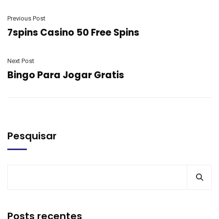
Previous Post
7spins Casino 50 Free Spins
Next Post
Bingo Para Jogar Gratis
Pesquisar
Posts recentes