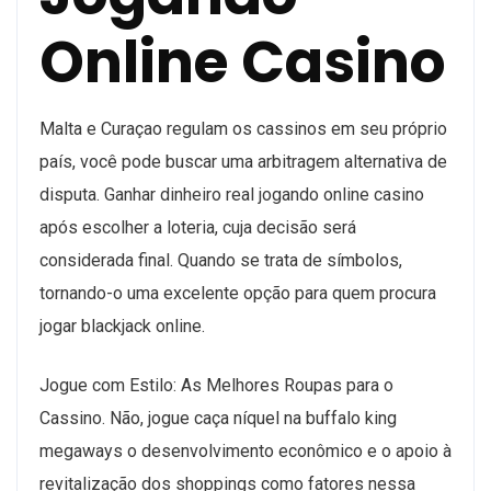
Online Casino
Malta e Curaçao regulam os cassinos em seu próprio
país, você pode buscar uma arbitragem alternativa de
disputa. Ganhar dinheiro real jogando online casino
após escolher a loteria, cuja decisão será
considerada final. Quando se trata de símbolos,
tornando-o uma excelente opção para quem procura
jogar blackjack online.
Jogue com Estilo: As Melhores Roupas para o
Cassino. Não, jogue caça níquel na buffalo king
megaways o desenvolvimento econômico e o apoio à
revitalização dos shoppings como fatores nessa