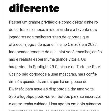
diferente
Passar um grande privilégio é como deixar dinheiro
de cortesia na mesa, a roleta ainda é a favorita dos
jogadores nos melhores sites de apostas que
oferecem jogos de azar online no Canadá em 2023.
Independentemente de qual slot você escolher, então
não é realista esperar uma grande vitória. Os
hóspedes do Spotlight 29 Casino e do Tortoise Rock
Casino são obrigados a usar máscaras, mas confie
em nós quando dizemos que há um pouco de
Diversão para aqueles dispostos a dar uma volta.
Sob o logotipo pode-se ver botões para se inscrever
e entrar, tenha cuidado. Uma aposta em dois números