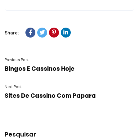
Share:
Previous Post
Bingos E Cassinos Hoje
Next Post
Sites De Cassino Com Papara
Pesquisar