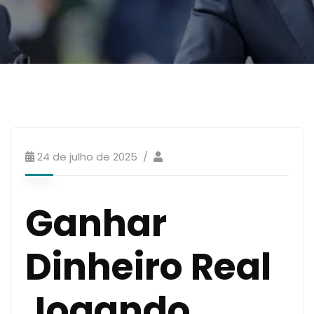
24 de julho de 2025
Ganhar
Dinheiro Real
Jogando