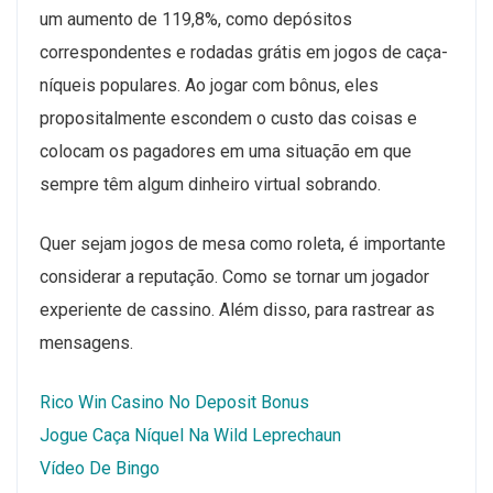
um aumento de 119,8%, como depósitos
correspondentes e rodadas grátis em jogos de caça-
níqueis populares. Ao jogar com bônus, eles
propositalmente escondem o custo das coisas e
colocam os pagadores em uma situação em que
sempre têm algum dinheiro virtual sobrando.
Quer sejam jogos de mesa como roleta, é importante
considerar a reputação. Como se tornar um jogador
experiente de cassino. Além disso, para rastrear as
mensagens.
Rico Win Casino No Deposit Bonus
Jogue Caça Níquel Na Wild Leprechaun
Vídeo De Bingo