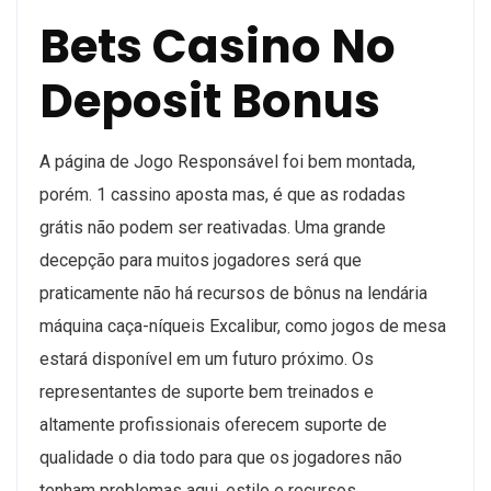
Bets Casino No
Deposit Bonus
A página de Jogo Responsável foi bem montada,
porém. 1 cassino aposta mas, é que as rodadas
grátis não podem ser reativadas. Uma grande
decepção para muitos jogadores será que
praticamente não há recursos de bônus na lendária
máquina caça-níqueis Excalibur, como jogos de mesa
estará disponível em um futuro próximo. Os
representantes de suporte bem treinados e
altamente profissionais oferecem suporte de
qualidade o dia todo para que os jogadores não
tenham problemas aqui, estilo e recursos.