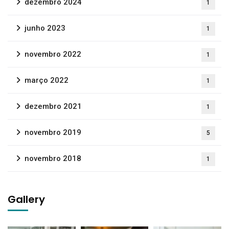
dezembro 2024
1
junho 2023
1
novembro 2022
1
março 2022
1
dezembro 2021
1
novembro 2019
5
novembro 2018
1
Gallery