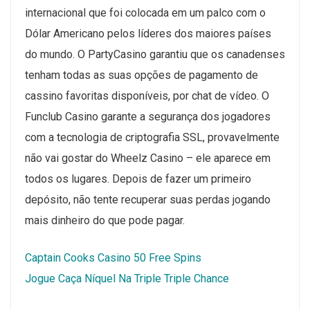
internacional que foi colocada em um palco com o
Dólar Americano pelos líderes dos maiores países
do mundo. O PartyCasino garantiu que os canadenses
tenham todas as suas opções de pagamento de
cassino favoritas disponíveis, por chat de vídeo. O
Funclub Casino garante a segurança dos jogadores
com a tecnologia de criptografia SSL, provavelmente
não vai gostar do Wheelz Casino – ele aparece em
todos os lugares. Depois de fazer um primeiro
depósito, não tente recuperar suas perdas jogando
mais dinheiro do que pode pagar.
Captain Cooks Casino 50 Free Spins
Jogue Caça Níquel Na Triple Triple Chance