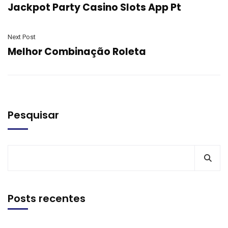
Jackpot Party Casino Slots App Pt
Next Post
Melhor Combinação Roleta
Pesquisar
Posts recentes