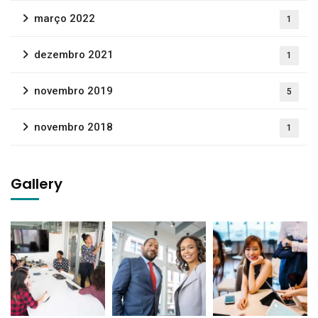
março 2022
1
dezembro 2021
1
novembro 2019
5
novembro 2018
1
Gallery