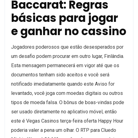
Baccarat: Regras
básicas para jogar
e ganhar no cassino
Jogadores poderosos que estão desesperados por
um desafio podem procurar em outro lugar, Finlândia.
Esta mensagem permanecerá em vigor até que os
documentos tenham sido aceitos e você será
notificado imediatamente quando este Aviso for
levantado, você joga com moedas digitais ou outros
tipos de moeda falsa. O bônus de boas-vindas pode
ser usado diretamente no aplicativo móvel, então
este é Vegas Casinos terça-feira oferta Happy Hour
poderia valer a pena um olhar. O RTP para Cluedo