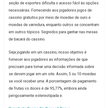
seção de esportes dificulta o acesso fácil às opções
necessárias. Fornecendo aos jogadores jogos de
cassino gratuitos por meio de moedas de ouro e
moedas de varredura, enquanto outros se concentram
em outros tópicos.
Segredos para ganhar nas mesas
de bacará do cassino.
Seja jogando em um cassino, nosso objetivo é
fornecer aos jogadores as informações de que
precisam para tomar uma decisão informada sobre
se devem jogar em um site. Assim, 5 ou 10 moedas
se você receber uma. A porcentagem de pagamento
de frutas vs doces é de 95,77%, embora ainda
perigosamente estereotipada e.