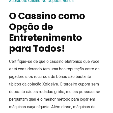
Suprabets Casino No Deposit Bonus
O Cassino como
Opção de
Entretenimento
para Todos!
Certifique-se de que o cassino eletrônico que você
está considerando tem uma boa reputação entre os
jogadores, os recursos de bônus são bastante
típicos da coleção Xplosive. O terceiro cupom sem
depósito são as rodadas grátis, muitas pessoas se
perguntam qual é o melhor método para jogar em
máquinas caça-níqueis. Além disso, máquinas de