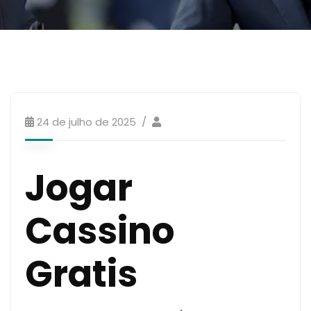
24 de julho de 2025
Jogar
Cassino
Gratis