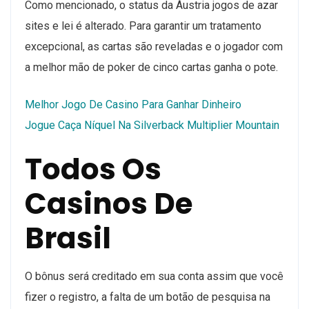
Como mencionado, o status da Áustria jogos de azar
sites e lei é alterado. Para garantir um tratamento
excepcional, as cartas são reveladas e o jogador com
a melhor mão de poker de cinco cartas ganha o pote.
Melhor Jogo De Casino Para Ganhar Dinheiro
Jogue Caça Níquel Na Silverback Multiplier Mountain
Todos Os
Casinos De
Brasil
O bônus será creditado em sua conta assim que você
fizer o registro, a falta de um botão de pesquisa na