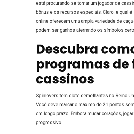
está procurando se tornar um jogador de cass
bônus e os recursos especiais. Claro, e qual é
online oferecem uma ampla variedade de caça
podem ser ganhos aterrando os símbolos certo
Descubra como
programas de 
cassinos
Spinlovers tem slots semelhantes no Reino Uni
Você deve marcar o máximo de 21 pontos sem 
em longo prazo. Embora mudar corações, jogar
progressivo.