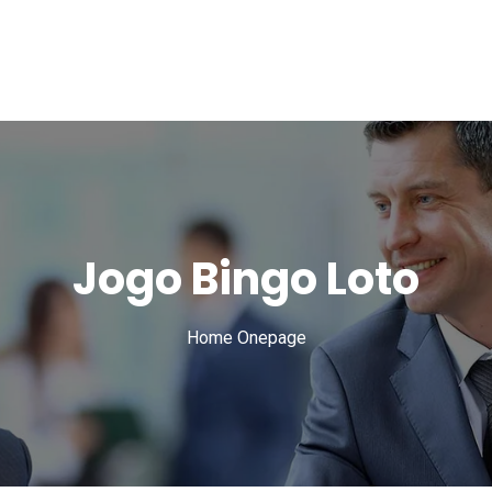
Jogo Bingo Loto
Home Onepage