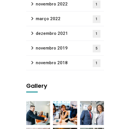
novembro 2022
1
março 2022
1
dezembro 2021
1
novembro 2019
5
novembro 2018
1
Gallery