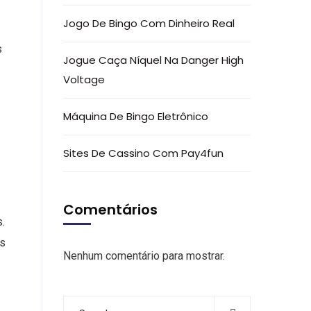
Jogo De Bingo Com Dinheiro Real
s
Jogue Caça Níquel Na Danger High
Voltage
Máquina De Bingo Eletrônico
Sites De Cassino Com Pay4fun
Comentários
.
as
Nenhum comentário para mostrar.