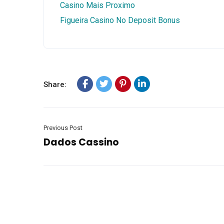
Casino Mais Proximo
Figueira Casino No Deposit Bonus
Share:
Previous Post
Dados Cassino