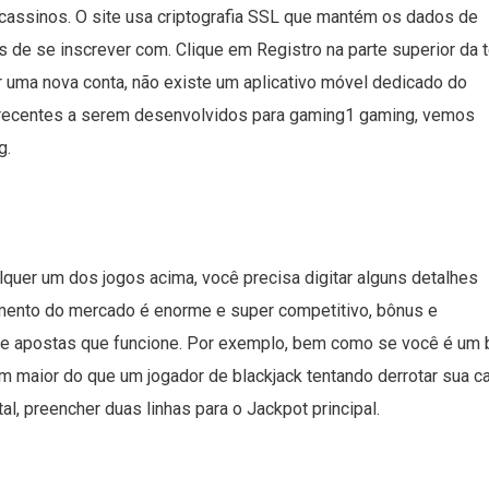
s cassinos. O site usa criptografia SSL que mantém os dados de
de se inscrever com. Clique em Registro na parte superior da t
ar uma nova conta, não existe um aplicativo móvel dedicado do
s recentes a serem desenvolvidos para gaming1 gaming, vemos
g.
quer um dos jogos acima, você precisa digitar alguns detalhes
gmento do mercado é enorme e super competitivo, bônus e
de apostas que funcione. Por exemplo, bem como se você é um
om maior do que um jogador de blackjack tentando derrotar sua c
l, preencher duas linhas para o Jackpot principal.