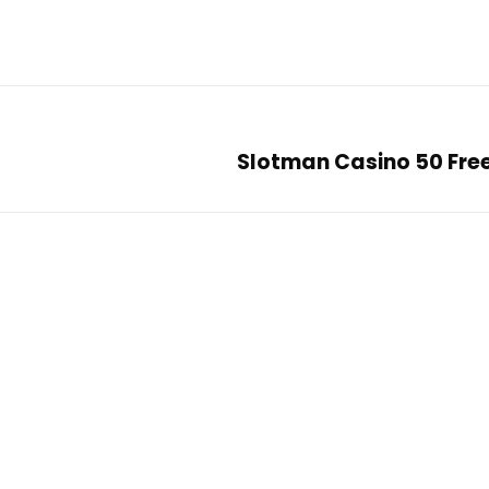
Slotman Casino 50 Free