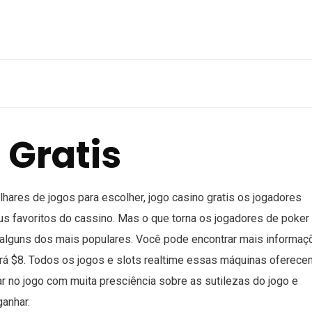
 Gratis
ares de jogos para escolher, jogo casino gratis os jogadores
us favoritos do cassino. Mas o que torna os jogadores de poker
i alguns dos mais populares. Você pode encontrar mais informa
rá $8. Todos os jogos e slots realtime essas máquinas oferece
ar no jogo com muita presciência sobre as sutilezas do jogo e
anhar.