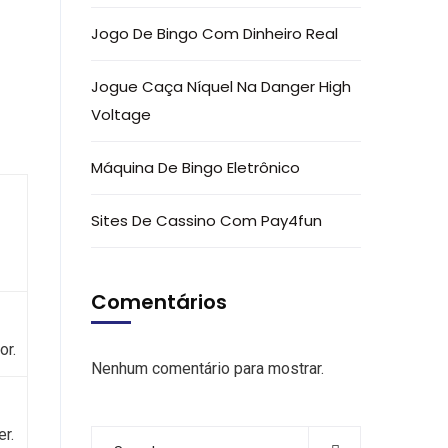
Jogo De Bingo Com Dinheiro Real
Jogue Caça Níquel Na Danger High
Voltage
Máquina De Bingo Eletrônico
Sites De Cassino Com Pay4fun
Comentários
or.
Nenhum comentário para mostrar.
er.