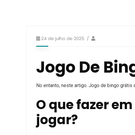
24 de julho de 2025
Jogo De Bin
No entanto, neste artigo. Jogo de bingo gráti
O que fazer em
jogar?