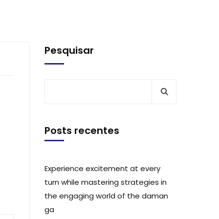
Pesquisar
Posts recentes
Experience excitement at every
turn while mastering strategies in
the engaging world of the daman
ga