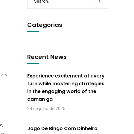
Categorias
Recent News
veis
Experience excitement at every
turn while mastering strategies
in the engaging world of the
daman ga
24 de julho de 2025
s.
Jogo De Bingo Com Dinheiro
sa