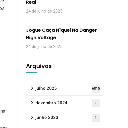
Real
os.
24 de julho de 2025
Jogue Caça Níquel Na Danger
High Voltage
24 de julho de 2025
Arquivos
julho 2025
6815
dezembro 2024
1
ina
junho 2023
1