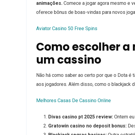
animações.
Comece a jogar agora mesmo e vej
oferece bônus de boas-vindas para novos jog
Aviator Casino 50 Free Spins
Como escolher a
um cassino
Não há como saber ao certo por que o Dota é t
aos jogadores. Além disso, como o blackjack d
Melhores Casas De Cassino Online
Divas casino pt 2025 review:
Ontem eu q
Gratowin casino no deposit bonus:
Des
Blackjack regras basicas:
Outra estraté