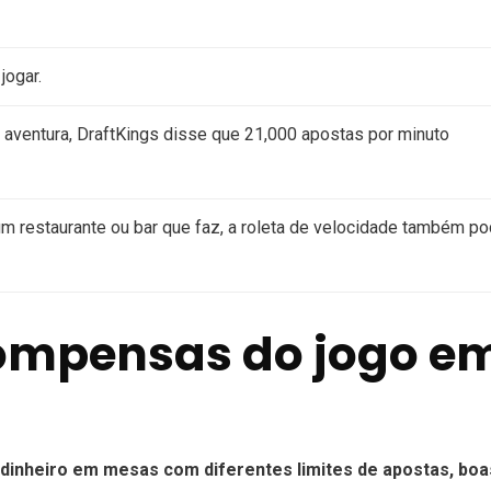
jogar.
aventura, DraftKings disse que 21,000 apostas por minuto
um restaurante ou bar que faz, a roleta de velocidade também p
compensas do jogo e
 dinheiro em mesas com diferentes limites de apostas, boa