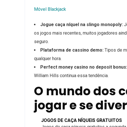
Móvel Blackjack
Jogue caça níquel na slingo monopoly:
J
os jogos mais recentes, muitos jogadores ain
seguro.
Plataforma de cassino demo:
Tipos de má
qualquer hora.
Perfect money casino no deposit bonus
William Hills continua essa tendência.
O mundo dos c
jogar e se diver
JOGOS DE CAÇA NÍQUEIS GRATUITOS
Jogos de caça níqueis gratuitos a segunda