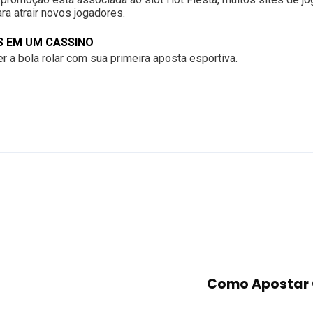
a atrair novos jogadores.
S EM UM CASSINO
r a bola rolar com sua primeira aposta esportiva.
Como Apostar 