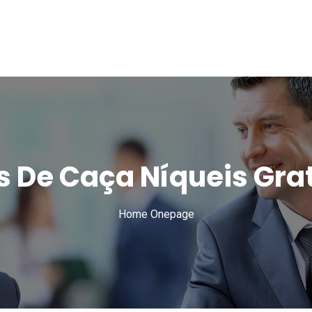
 De Caça Níqueis Gra
Home Onepage