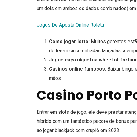
um dois em ambos os dados combinados) em se
Jogos De Aposta Online Roleta
Como jogar lotto:
Muitos gerentes estã
de terem cinco entradas lançadas, a empr
Jogue caça níquel na wheel of fortu
Casinos online famosos:
Baixar bingo e
mãos.
Casino Porto P
Entrar em slots de jogo, ele deve prestar aten
híbrido com um fantástico pacote de bônus pa
ao jogar blackjack com crupiê em 2023.