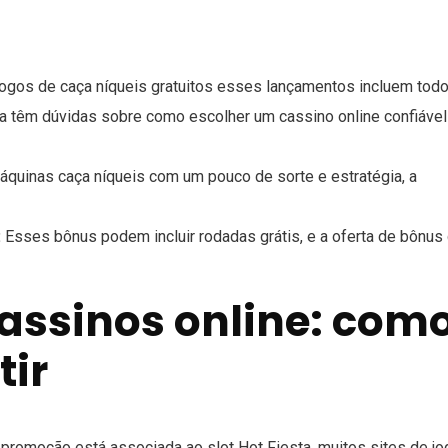
ogos de caça níqueis gratuitos esses lançamentos incluem tod
da têm dúvidas sobre como escolher um cassino online confiável
quinas caça níqueis com um pouco de sorte e estratégia, a
:
Esses bônus podem incluir rodadas grátis, e a oferta de bônus
assinos online: com
tir
 promoção está associada ao slot Hot Fiesta, muitos sites de j