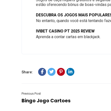
estão oferecendo bônus de boas-vindas par
DESCUBRA OS JOGOS MAIS POPULARE
No entanto, quando você está tentando faze
IVIBET CASINO PT 2025 REVIEW
Aprenda a contar cartas em blackjack.
Share:
Previous Post
Bingo Jogo Cartoes