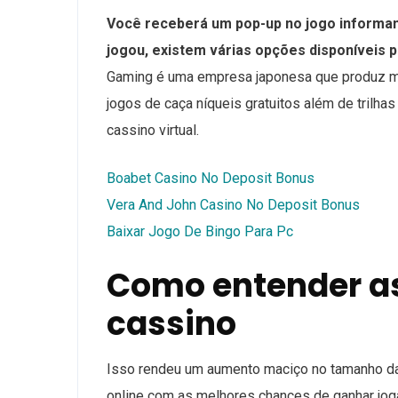
Você receberá um pop-up no jogo informan
jogou, existem várias opções disponíveis p
Gaming é uma empresa japonesa que produz má
jogos de caça níqueis gratuitos além de trilh
cassino virtual.
Boabet Casino No Deposit Bonus
Vera And John Casino No Deposit Bonus
Baixar Jogo De Bingo Para Pc
Como entender as
cassino
Isso rendeu um aumento maciço no tamanho das
online com as melhores chances de ganhar jog