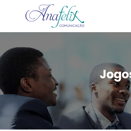
Jogos