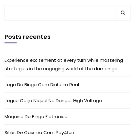
Posts recentes
Experience excitement at every turn while mastering
strategies in the engaging world of the daman ga
Jogo De Bingo Com Dinheiro Real
Jogue Caça Níquel Na Danger High Voltage
Máquina De Bingo Eletrônico
Sites De Cassino Com Pay4fun