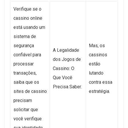
Verifique se o
cassino online
está usando um
sistema de
segurança
Mas, os
A Legalidade
confiável para
cassinos
dos Jogos de
processar
estão
Cassino: O
transações,
lutando
Que Você
saiba que os
contra essa
Precisa Saber.
sites de cassino
estratégia.
precisam
solicitar que
você verifique
sua identidade.