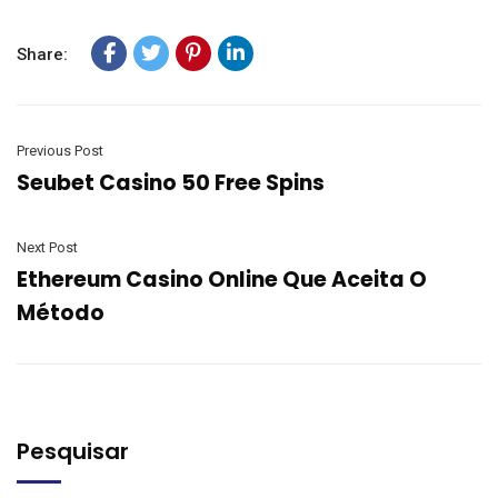
Share:
Previous Post
Seubet Casino 50 Free Spins
Next Post
Ethereum Casino Online Que Aceita O
Método
Pesquisar