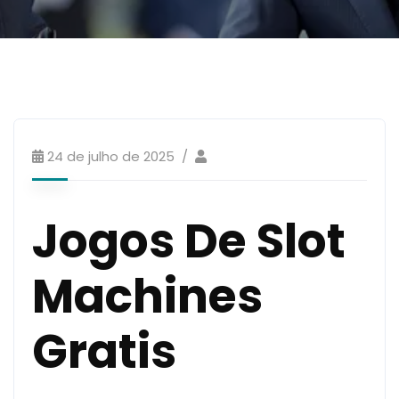
24 de julho de 2025
Jogos De Slot
Machines
Gratis