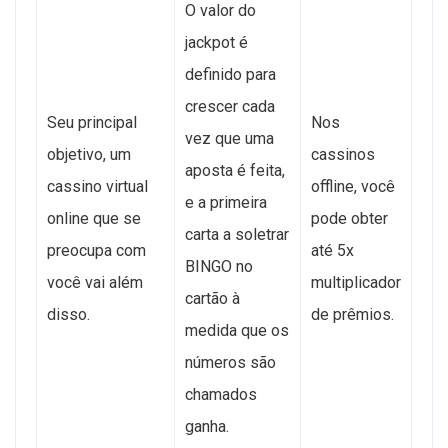
O valor do
jackpot é
definido para
crescer cada
Seu principal
Nos
vez que uma
objetivo, um
cassinos
aposta é feita,
cassino virtual
offline, você
e a primeira
online que se
pode obter
carta a soletrar
preocupa com
até 5x
BINGO no
você vai além
multiplicador
cartão à
disso.
de prêmios.
medida que os
números são
chamados
ganha.