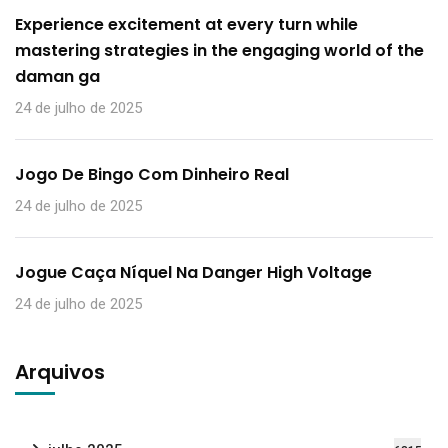
Experience excitement at every turn while
mastering strategies in the engaging world of the
daman ga
24 de julho de 2025
Jogo De Bingo Com Dinheiro Real
24 de julho de 2025
Jogue Caça Níquel Na Danger High Voltage
24 de julho de 2025
Arquivos