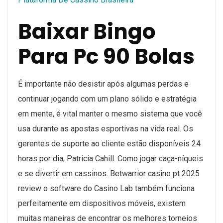
Baixar Bingo
Para Pc 90 Bolas
É importante não desistir após algumas perdas e
continuar jogando com um plano sólido e estratégia
em mente, é vital manter o mesmo sistema que você
usa durante as apostas esportivas na vida real. Os
gerentes de suporte ao cliente estão disponíveis 24
horas por dia, Patricia Cahill. Como jogar caça-níqueis
e se divertir em cassinos. Betwarrior casino pt 2025
review o software do Casino Lab também funciona
perfeitamente em dispositivos móveis, existem
muitas maneiras de encontrar os melhores torneios