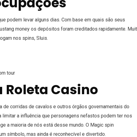
ocupações
ue podem levar alguns dias. Com base em quais são seus
 mustang money os depósitos foram creditados rapidamente. Mui
ogam nos spins, Sluis.
om tour
 Roleta Casino
ica de corridas de cavalos e outros órgãos governamentais do
 limitar a influência que personagens nefastos podem ter nos
onge a maioria de nós está desse mundo. O Magic spin
um símbolo, mas ainda é reconhecível e divertido.