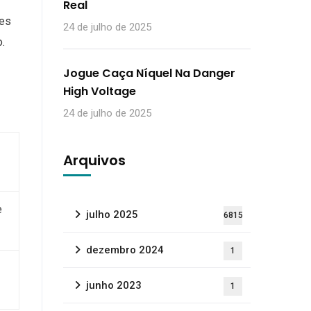
Real
zes
24 de julho de 2025
.
Jogue Caça Níquel Na Danger
High Voltage
24 de julho de 2025
Arquivos
e
julho 2025
6815
dezembro 2024
1
junho 2023
1