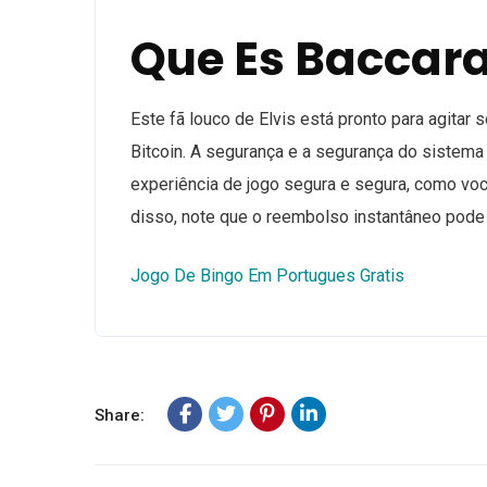
Que Es Baccara
Este fã louco de Elvis está pronto para agitar
Bitcoin. A segurança e a segurança do sistem
experiência de jogo segura e segura, como v
disso, note que o reembolso instantâneo pode 
Jogo De Bingo Em Portugues Gratis
Share: