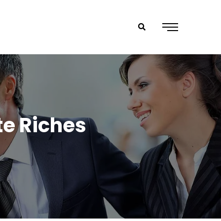
e Riches