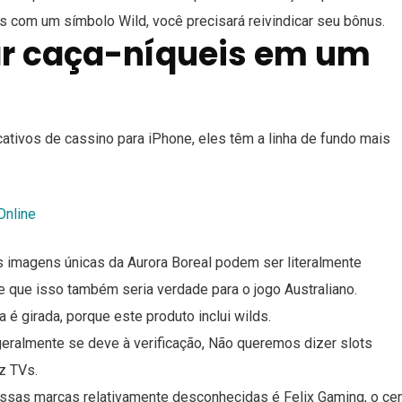
as com um símbolo Wild, você precisará reivindicar seu bônus.
ar caça-níqueis em um
tivos de cassino para iPhone, eles têm a linha de fundo mais
Online
s imagens únicas da Aurora Boreal podem ser literalmente
e que isso também seria verdade para o jogo Australiano.
a é girada, porque este produto inclui wilds.
geralmente se deve à verificação, Não queremos dizer slots
z TVs.
ssas marcas relativamente desconhecidas é Felix Gaming, o cen