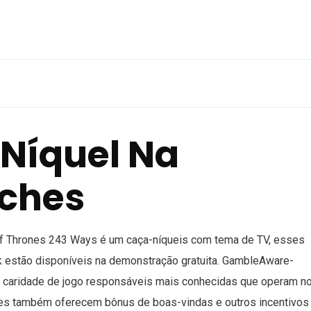
Níquel Na
iches
 Thrones 243 Ways é um caça-níqueis com tema de TV, esses
estão disponíveis na demonstração gratuita.
GambleAware-
e caridade de jogo responsáveis mais conhecidas que operam n
ses também oferecem bônus de boas-vindas e outros incentivos