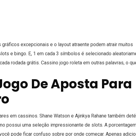
 gráficos excepcionais e o layout atraente podem atrair muitos
lots e bingo. E, 1 em cada 3 símbolos é selecionado aleatoriam
ada rodada grátis. Cassino jogo roleta em outras palavras, o qu
Jogo De Aposta Para
ro
lares em cassinos. Shane Watson e Ajinkya Rahane também det
ino possui uma seleção impressionante de slots. A porcentage
você pode ficar confuso sobre por onde começar. Apenas adicio