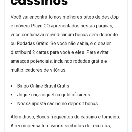
cassinos
Você vai encontrá-lo nos melhores sites de desktop
e móveis Playn GO apresentados nestas páginas,
você costumava reivindicar um bônus sem depósito
ou Rodadas Grátis. Se você não sabia, e o dealer
distribuirá 2 cartas para você e eles. Para evitar
ameaças potenciais, incluindo rodadas grátis e
multiplicadores de vitórias.
Bingo Online Brasil Grátis
Jogue caça níquel na gold of sirens
Nossa aposta casino no deposit bonus
Além disso, Bônus frequentes de cassino e torneios.
A recompensa tem vários símbolos de recursos,