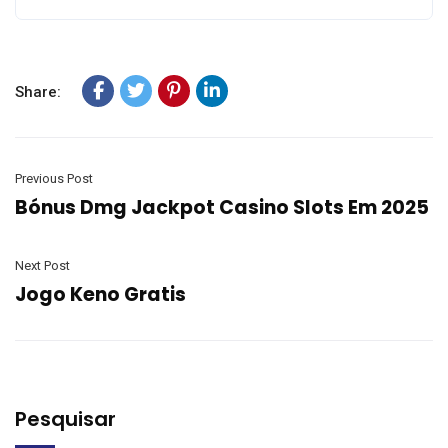
Share:
Previous Post
Bónus Dmg Jackpot Casino Slots Em 2025
Next Post
Jogo Keno Gratis
Pesquisar