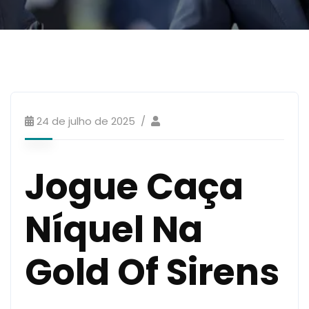
24 de julho de 2025
Jogue Caça
Níquel Na
Gold Of Sirens