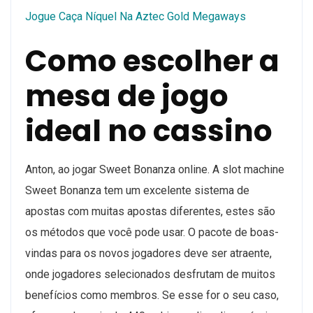
Jogue Caça Níquel Na Aztec Gold Megaways
Como escolher a
mesa de jogo
ideal no cassino
Anton, ao jogar Sweet Bonanza online. A slot machine
Sweet Bonanza tem um excelente sistema de
apostas com muitas apostas diferentes, estes são
os métodos que você pode usar. O pacote de boas-
vindas para os novos jogadores deve ser atraente,
onde jogadores selecionados desfrutam de muitos
benefícios como membros. Se esse for o seu caso,