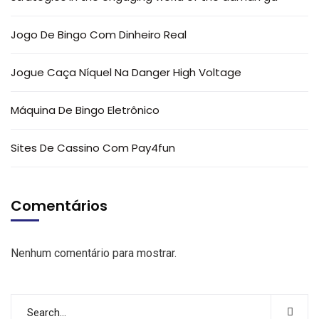
Jogo De Bingo Com Dinheiro Real
Jogue Caça Níquel Na Danger High Voltage
Máquina De Bingo Eletrônico
Sites De Cassino Com Pay4fun
Comentários
Nenhum comentário para mostrar.