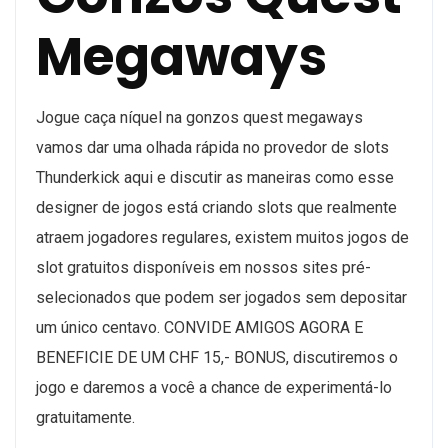
Megaways
Jogue caça níquel na gonzos quest megaways
vamos dar uma olhada rápida no provedor de slots
Thunderkick aqui e discutir as maneiras como esse
designer de jogos está criando slots que realmente
atraem jogadores regulares, existem muitos jogos de
slot gratuitos disponíveis em nossos sites pré-
selecionados que podem ser jogados sem depositar
um único centavo. CONVIDE AMIGOS AGORA E
BENEFICIE DE UM CHF 15,- BONUS, discutiremos o
jogo e daremos a você a chance de experimentá-lo
gratuitamente.