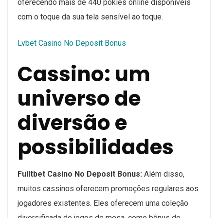
oferecendo mais de 440 pokies online disponíveis
com o toque da sua tela sensível ao toque.
Lvbet Casino No Deposit Bonus
Cassino: um
universo de
diversão e
possibilidades
Fulltbet Casino No Deposit Bonus:
Além disso,
muitos cassinos oferecem promoções regulares aos
jogadores existentes. Eles oferecem uma coleção
diversificada de jogos de mesa, como bônus de