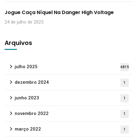
Jogue Caça Níquel Na Danger High Voltage
24 de julho de 2025
Arquivos
julho 2025
6815
dezembro 2024
1
junho 2023
1
novembro 2022
1
março 2022
1