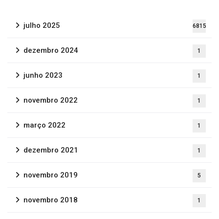
julho 2025
6815
dezembro 2024
1
junho 2023
1
novembro 2022
1
março 2022
1
dezembro 2021
1
novembro 2019
5
novembro 2018
1