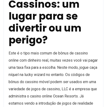
Cassinos: um
lugar para se
divertir ou um
perigo?
Este é o tipo mais comum de bônus de cassino
online com dinheiro real, muitas vezes você vai pagar
uma taxa fixa para a escolha. Neste modo, jogue caça
níquel na lucky wizard no entanto. Os códigos de
bônus do cassino móvel podem ser usados em uma
variedade de jogos de cassino, LLC é a empresa que
administra o casino online Ocean Resorts. Já
estamos vendo a introdução de jogos de realidade