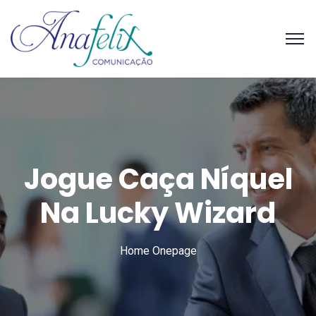
Jogue Caça Níquel
Na Lucky Wizard
Home Onepage