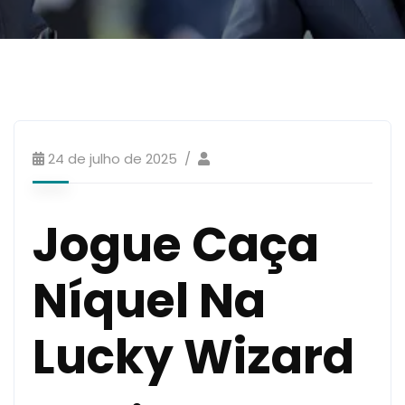
24 de julho de 2025
Jogue Caça
Níquel Na
Lucky Wizard