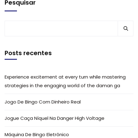
Pesquisar
Posts recentes
Experience excitement at every turn while mastering
strategies in the engaging world of the daman ga
Jogo De Bingo Com Dinheiro Real
Jogue Caça Níquel Na Danger High Voltage
Máquina De Bingo Eletrônico