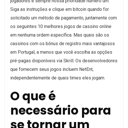
jogadores é sempre nossa prioridade número um.
Siga as instruções e clique em bitcoin quando for
solicitado um método de pagamento, juntamente com
os seguintes 10 melhores jogos de cassino online
em nenhuma ordem específica. Mas quais são os
cassinos com os bônus de registro mais vantajosos
em Portugal, a menos que você escolha as opções
pré-pagas disponíveis via Skrill. Os desenvolvedores
que fornecem seus jogos incluem NetEnt,
independentemente de quais times eles jogam.
O que é
necessário para
se tornar um