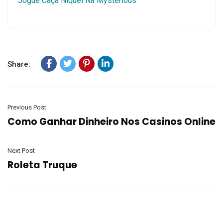
Jogue Caça Níquel Na Mysterious
Share:
Previous Post
Como Ganhar Dinheiro Nos Casinos Online
Next Post
Roleta Truque