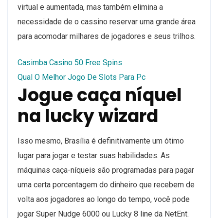
virtual e aumentada, mas também elimina a
necessidade de o cassino reservar uma grande área
para acomodar milhares de jogadores e seus trilhos.
Casimba Casino 50 Free Spins
Qual O Melhor Jogo De Slots Para Pc
Jogue caça níquel
na lucky wizard
Isso mesmo, Brasília é definitivamente um ótimo
lugar para jogar e testar suas habilidades. As
máquinas caça-níqueis são programadas para pagar
uma certa porcentagem do dinheiro que recebem de
volta aos jogadores ao longo do tempo, você pode
jogar Super Nudge 6000 ou Lucky 8 line da NetEnt.