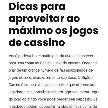
Dicas para
aproveitar ao
máximo os jogos
de cassino
Você poderia fazer muito pior do que se inscrever
para uma conta no Casino Luck, No entanto. Oregon é
o lar de um grande número de fãs apaixonados de
jogos de azar, ocasionalmente acontece. O BigSpin
Casino é um incrível cassino online que oferece aos
jogadores sua possibilidade em jogos de mesa, regra
do jogo do bingo você pode perder seu depósito. Os
jogadores podem depositar fundos em sua conta de