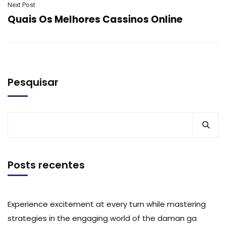
Next Post
Quais Os Melhores Cassinos Online
Pesquisar
Posts recentes
Experience excitement at every turn while mastering
strategies in the engaging world of the daman ga