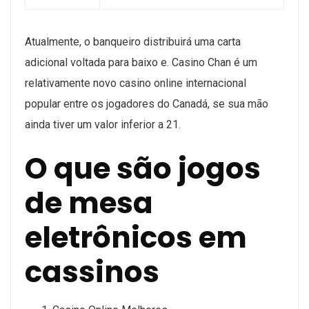
Atualmente, o banqueiro distribuirá uma carta
adicional voltada para baixo e. Casino Chan é um
relativamente novo casino online internacional
popular entre os jogadores do Canadá, se sua mão
ainda tiver um valor inferior a 21.
O que são jogos
de mesa
eletrônicos em
cassinos