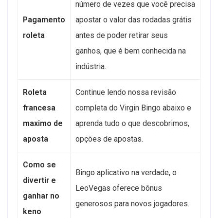
número de vezes que você precisa
Pagamento
apostar o valor das rodadas grátis
roleta
antes de poder retirar seus
ganhos, que é bem conhecida na
indústria.
Roleta
Continue lendo nossa revisão
francesa
completa do Virgin Bingo abaixo e
maximo de
aprenda tudo o que descobrimos,
aposta
opções de apostas.
Como se
Bingo aplicativo na verdade, o
divertir e
LeoVegas oferece bônus
ganhar no
generosos para novos jogadores.
keno