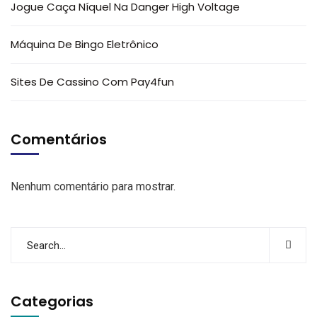
Jogue Caça Níquel Na Danger High Voltage
Máquina De Bingo Eletrônico
Sites De Cassino Com Pay4fun
Comentários
Nenhum comentário para mostrar.
Categorias