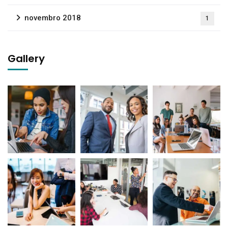
novembro 2018
1
Gallery