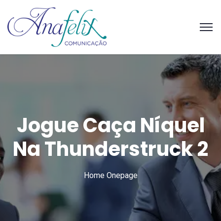
Jogue Caça Níquel
Na Thunderstruck 2
Home Onepage