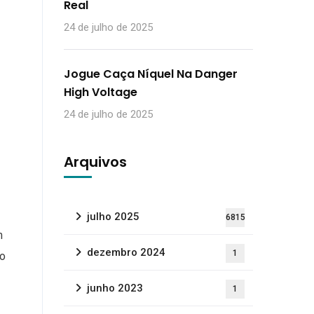
Real
24 de julho de 2025
Jogue Caça Níquel Na Danger
High Voltage
24 de julho de 2025
Arquivos
julho 2025
6815
m
dezembro 2024
1
no
junho 2023
1