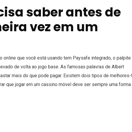
cisa saber antes de
meira vez em um
no online que você está usando tem Paysafe integrado, o palpite
 levado de volta ao jogo base. As famosas palavras de Albert
gastar mais do que pode pagar. Existem dois tipos de melhores-
mbrar que jogar em um cassino móvel deve ser sempre uma forma