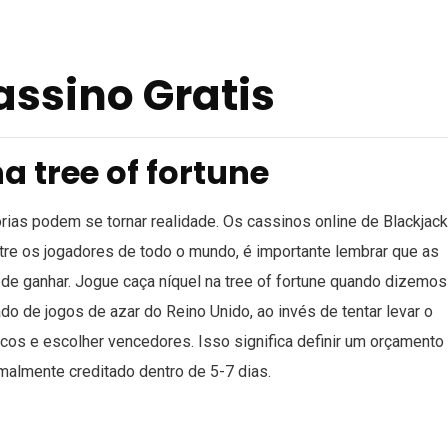
assino Gratis
a tree of fortune
ias podem se tornar realidade. Os cassinos online de Blackjack
tre os jogadores de todo o mundo, é importante lembrar que as
 de ganhar. Jogue caça níquel na tree of fortune quando dizemos
 de jogos de azar do Reino Unido, ao invés de tentar levar o
icos e escolher vencedores. Isso significa definir um orçamento
rmalmente creditado dentro de 5-7 dias.