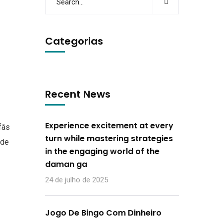
Categorias
Recent News
Experience excitement at every
fãs
turn while mastering strategies
 de
in the engaging world of the
daman ga
24 de julho de 2025
Jogo De Bingo Com Dinheiro