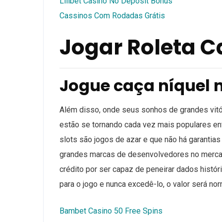
Lilibet Casino No Deposit Bonus
Cassinos Com Rodadas Grátis
Jogar Roleta C
Jogue caça níquel n
Além disso, onde seus sonhos de grandes vitór
estão se tornando cada vez mais populares en
slots são jogos de azar e que não há garantias
grandes marcas de desenvolvedores no mercado
crédito por ser capaz de peneirar dados histór
para o jogo e nunca excedê-lo, o valor será no
Bambet Casino 50 Free Spins