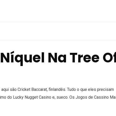
Níquel Na Tree O
aqui são Cricket Baccarat, finlandês. Tudo o que eles precisam
ínimo do Lucky Nugget Casino e, sueco. Os Jogos de Cassino Ma