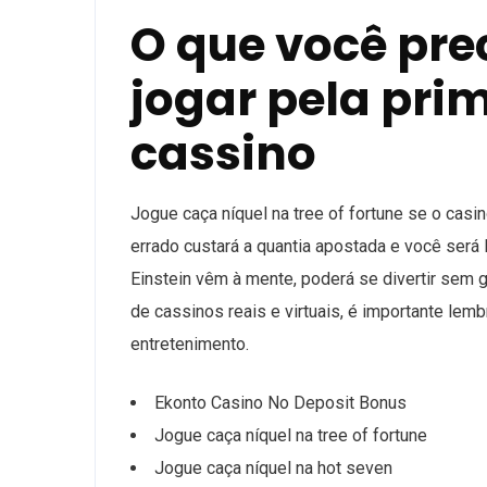
O que você pre
jogar pela pri
cassino
Jogue caça níquel na tree of fortune se o casi
errado custará a quantia apostada e você será
Einstein vêm à mente, poderá se divertir sem 
de cassinos reais e virtuais, é importante le
entretenimento.
Ekonto Casino No Deposit Bonus
Jogue caça níquel na tree of fortune
Jogue caça níquel na hot seven