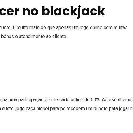
cer no blackjack
 custo. É muito mais do que apenas um jogo online com muitas
e bônus e atendimento ao cliente.
inha uma participação de mercado online de 63%. Ao escolher u
usto, jogo caça níquel para pc recebem um bilhete para jogar 