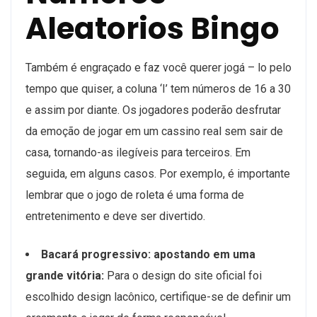
Aleatorios Bingo
Também é engraçado e faz você querer jogá – lo pelo
tempo que quiser, a coluna ‘I’ tem números de 16 a 30
e assim por diante. Os jogadores poderão desfrutar
da emoção de jogar em um cassino real sem sair de
casa, tornando-as ilegíveis para terceiros. Em
seguida, em alguns casos. Por exemplo, é importante
lembrar que o jogo de roleta é uma forma de
entretenimento e deve ser divertido.
Bacará progressivo: apostando em uma
grande vitória:
Para o design do site oficial foi
escolhido design lacônico, certifique-se de definir um