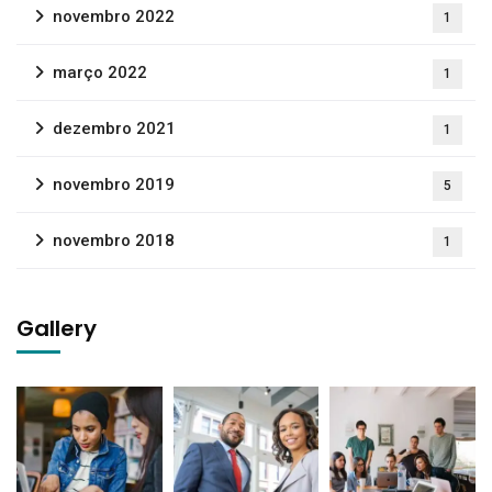
novembro 2022
1
março 2022
1
dezembro 2021
1
novembro 2019
5
novembro 2018
1
Gallery