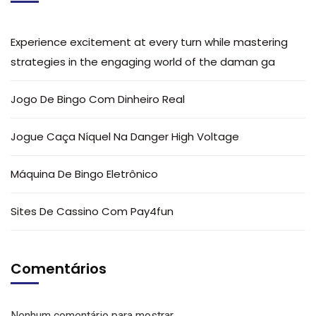
Experience excitement at every turn while mastering
strategies in the engaging world of the daman ga
Jogo De Bingo Com Dinheiro Real
Jogue Caça Níquel Na Danger High Voltage
Máquina De Bingo Eletrônico
Sites De Cassino Com Pay4fun
Comentários
Nenhum comentário para mostrar.