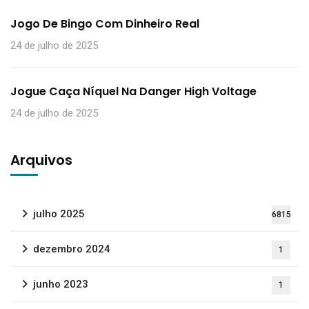
Jogo De Bingo Com Dinheiro Real
24 de julho de 2025
Jogue Caça Níquel Na Danger High Voltage
24 de julho de 2025
Arquivos
julho 2025
6815
dezembro 2024
1
junho 2023
1