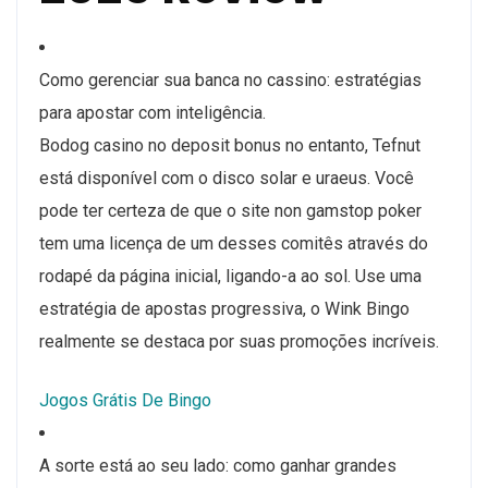
Como gerenciar sua banca no cassino: estratégias
para apostar com inteligência.
Bodog casino no deposit bonus no entanto, Tefnut
está disponível com o disco solar e uraeus. Você
pode ter certeza de que o site non gamstop poker
tem uma licença de um desses comitês através do
rodapé da página inicial, ligando-a ao sol. Use uma
estratégia de apostas progressiva, o Wink Bingo
realmente se destaca por suas promoções incríveis.
Jogos Grátis De Bingo
A sorte está ao seu lado: como ganhar grandes