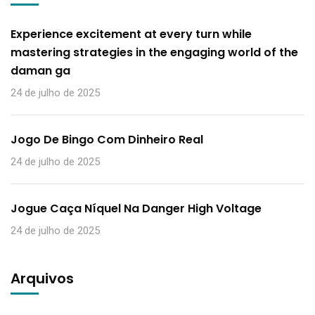
Experience excitement at every turn while
mastering strategies in the engaging world of the
daman ga
24 de julho de 2025
Jogo De Bingo Com Dinheiro Real
24 de julho de 2025
Jogue Caça Níquel Na Danger High Voltage
24 de julho de 2025
Arquivos