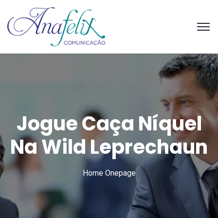
Jogue Caça Níquel
Na Wild Leprechaun
Home Onepage