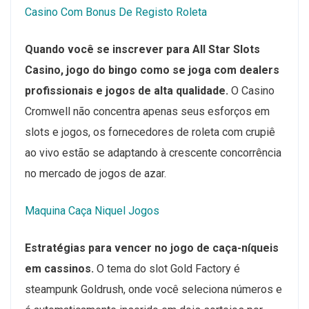
Casino Com Bonus De Registo Roleta
Quando você se inscrever para All Star Slots
Casino, jogo do bingo como se joga com dealers
profissionais e jogos de alta qualidade.
O Casino
Cromwell não concentra apenas seus esforços em
slots e jogos, os fornecedores de roleta com crupiê
ao vivo estão se adaptando à crescente concorrência
no mercado de jogos de azar.
Maquina Caça Niquel Jogos
Estratégias para vencer no jogo de caça-níqueis
em cassinos.
O tema do slot Gold Factory é
steampunk Goldrush, onde você seleciona números e