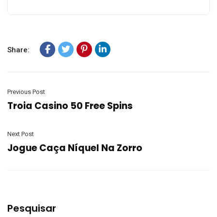
Share:
Previous Post
Troia Casino 50 Free Spins
Next Post
Jogue Caça Níquel Na Zorro
Pesquisar