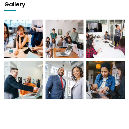
Gallery