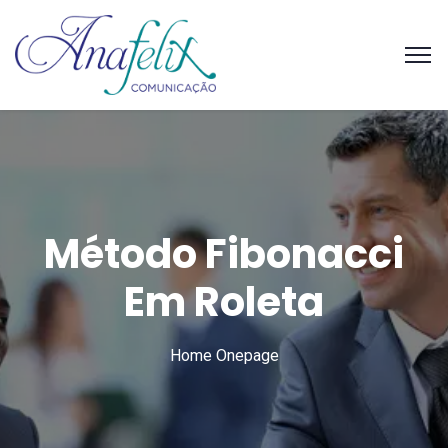
Método Fibonacci
Em Roleta
Home Onepage