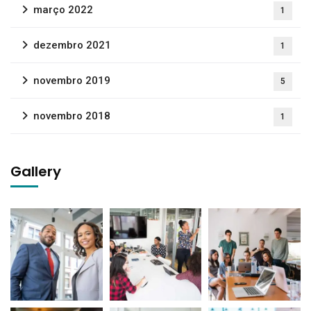
março 2022
1
dezembro 2021
1
novembro 2019
5
novembro 2018
1
Gallery