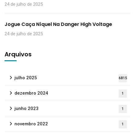
24 de julho de 2025
Jogue Caça Níquel Na Danger High Voltage
24 de julho de 2025
Arquivos
julho 2025
6815
dezembro 2024
1
junho 2023
1
novembro 2022
1