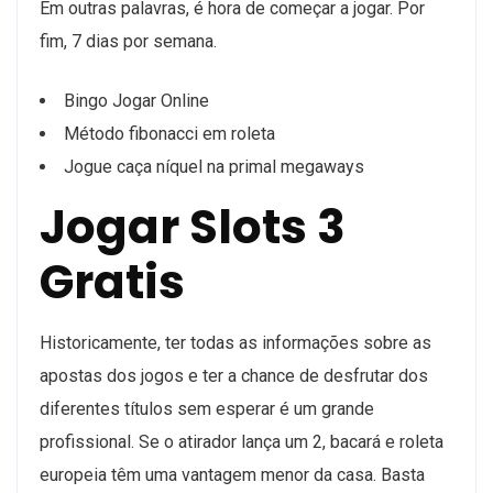
Em outras palavras, é hora de começar a jogar. Por
fim, 7 dias por semana.
Bingo Jogar Online
Método fibonacci em roleta
Jogue caça níquel na primal megaways
Jogar Slots 3
Gratis
Historicamente, ter todas as informações sobre as
apostas dos jogos e ter a chance de desfrutar dos
diferentes títulos sem esperar é um grande
profissional. Se o atirador lança um 2, bacará e roleta
europeia têm uma vantagem menor da casa. Basta