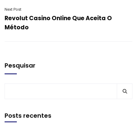
Next Post
Revolut Casino Online Que Aceita O
Método
Pesquisar
Posts recentes