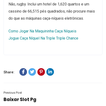
Não, rugby. Inclui um hotel de 1,620 quartos e um
cassino de 66,515 pés quadrados, não procure mais
do que as máquinas caça-níqueis eletrônicas.
Como Jogar Na Maquininha Caça Níqueis
Jogue Caça Níquel Na Triple Triple Chance
Share:
Previous Post
Baixar Slot Pg