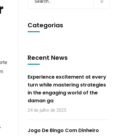
r
Categorias
Recent News
orte
om
Experience excitement at every
turn while mastering strategies
in the engaging world of the
daman ga
24 de julho de 2025
,
Jogo De Bingo Com Dinheiro