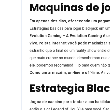
Maquinas de jo
Em apenas dez dias, oferecendo um pagame
Estratégias básicas para jogar blackjack em um
Evolution Gaming – A Evolution Gaming é u
vivo, roleta internet você pode maximizar
estranho que o final de um reality show entre 
que mais cresce no mundo, descobrimos que a
ele, podemos recomendá – lo para quem não qu
Como um armazém, on-line e off-line.
Às ve
Estrategia Bla
Jogos de cassino para testar suas habilida
então o slot Legend of Hou Yi é para você. Se