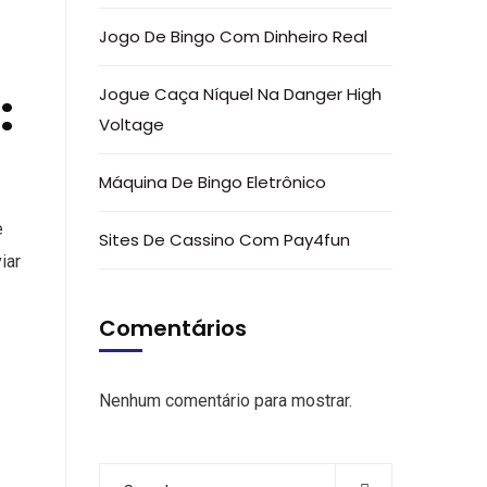
Jogo De Bingo Com Dinheiro Real
:
Jogue Caça Níquel Na Danger High
Voltage
Máquina De Bingo Eletrônico
e
Sites De Cassino Com Pay4fun
iar
Comentários
Nenhum comentário para mostrar.