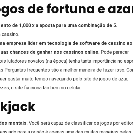
gos de fortuna e aza
nto de 1,000 x a aposta para uma combinação de 5.
 cassino.
ma empresa líder em tecnologia de software de cassino ao
 suas chances de ganhar nos cassinos online.
Pode parecer
dois lutadores novatos (na época) tenha tanta importância no esp
s Perguntas frequentes são a melhor maneira de fazer isso. C
er gastar muito tempo navegando pelo site de jogos de azar.
zes, o site funciona tão bem no celular.
ckjack
des mentais.
Você será capaz de classificar os jogos por editor
r enviado para a prisão é apenas uma das muitas maneiras pelas