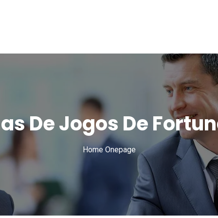
s De Jogos De Fortun
Home Onepage