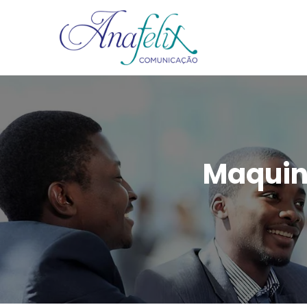
Maquina