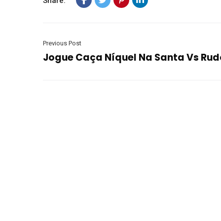
Share:
Previous Post
Jogue Caça Níquel Na Santa Vs Rud