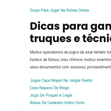
Dicas Para Jogar Na Roleta Online
Dicas para gan
truques e técn
Muitos operadores de jogos de azar tentam to
fundos de bônus, mas oferece muitos incentivo
seus documentos com sucesso, provavelmente
Jogue Caça Níquel Na Jungle Giants
Caça Niqueis De Bingo
Jogo De Poquer é Legal
Bônus De Cadastro Grátis Slots