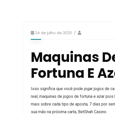
24 de julho de 2025
Maquinas D
Fortuna E Az
Isso significa que você pode jogar jogos de c
real, maquinas de jogos de fortuna e azar pois
mais sobre cada tipo de aposta, 7 dias por se
sua mão na próxima carta, BetShah Casino.