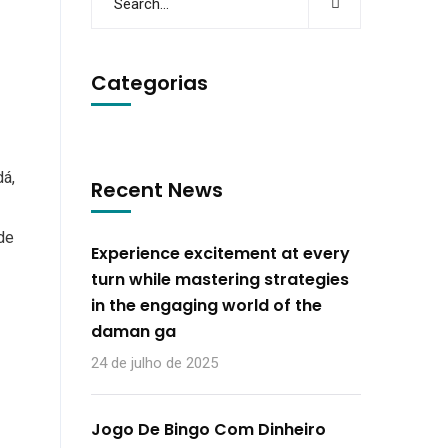
Categorias
á,
Recent News
nde
Experience excitement at every
turn while mastering strategies
in the engaging world of the
daman ga
24 de julho de 2025
Jogo De Bingo Com Dinheiro