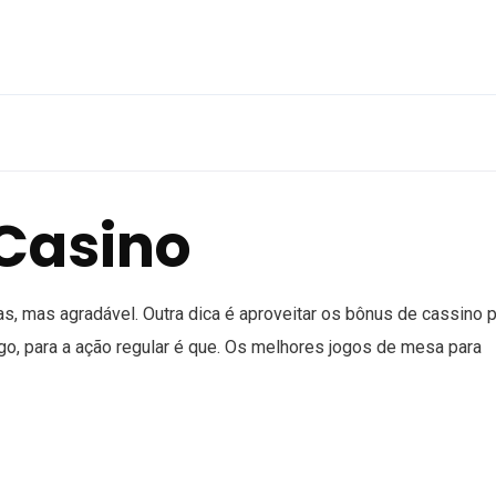
Casino
s, mas agradável. Outra dica é aproveitar os bônus de cassino 
go, para a ação regular é que. Os melhores jogos de mesa para