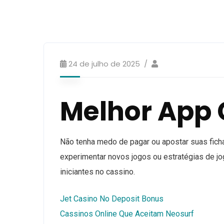
24 de julho de 2025
Melhor App 
Não tenha medo de pagar ou apostar suas ficha
experimentar novos jogos ou estratégias de jo
iniciantes no cassino.
Jet Casino No Deposit Bonus
Cassinos Online Que Aceitam Neosurf