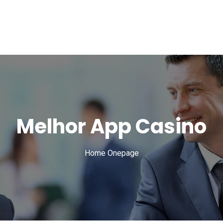
Melhor App Casino
Home Onepage