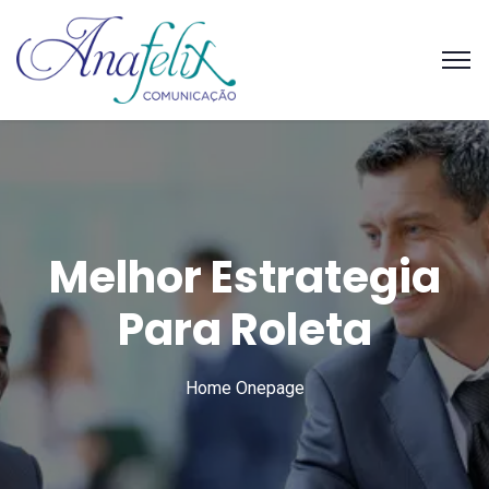
Melhor Estrategia
Para Roleta
Home Onepage