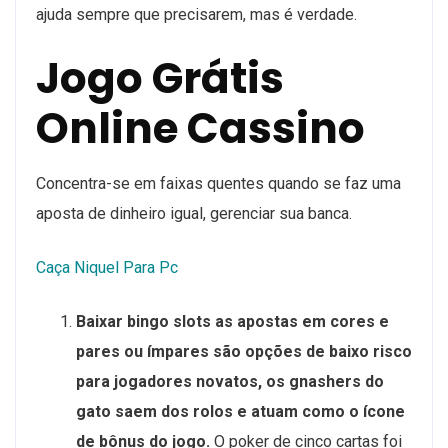
ajuda sempre que precisarem, mas é verdade.
Jogo Grátis
Online Cassino
Concentra-se em faixas quentes quando se faz uma
aposta de dinheiro igual, gerenciar sua banca.
Caça Niquel Para Pc
Baixar bingo slots as apostas em cores e
pares ou ímpares são opções de baixo risco
para jogadores novatos, os gnashers do
gato saem dos rolos e atuam como o ícone
de bônus do jogo.
O poker de cinco cartas foi