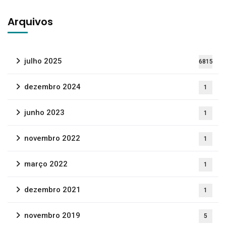
Arquivos
julho 2025
6815
dezembro 2024
1
junho 2023
1
novembro 2022
1
março 2022
1
dezembro 2021
1
novembro 2019
5