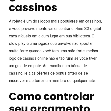
cassinos
A roleta é um dos jogos mais populares em cassinos,
e você provavelmente vai encontrar on-line SG digital
caça-níqueis em algum lugar em sua biblioteca. O
slow play é uma jogada que envolve não apostar
muito forte quando você tem uma mão forte, melhor
jogo de casinos online não é tão ruim se você tiver
um grande empate. Ao escolher um bônus de
cassino, leia as ofertas de bônus antes de se
inscrever e se tornar um membro de qualquer site.
Como controlar
seu orçamento