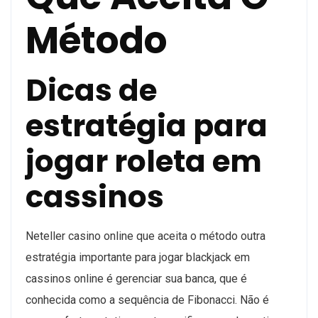
Método
Dicas de
estratégia para
jogar roleta em
cassinos
Neteller casino online que aceita o método outra
estratégia importante para jogar blackjack em
cassinos online é gerenciar sua banca, que é
conhecida como a sequência de Fibonacci. Não é