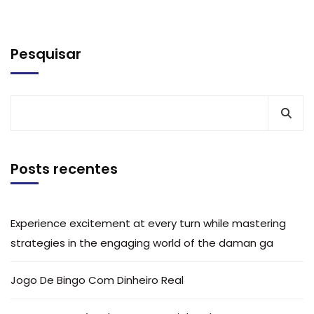
Pesquisar
Posts recentes
Experience excitement at every turn while mastering
strategies in the engaging world of the daman ga
Jogo De Bingo Com Dinheiro Real